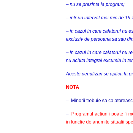
– nu se prezinta la program;
– intr-un interval mai mic de 19 z
– in cazul in care calatorul nu e
exclusiv de persoana sa sau din 
– in cazul in care calatorul nu 
nu achita integral excursia in te
Aceste penalizari se aplica la pre
NOTA
–
Minorii
trebuie sa calatoreasca
–
Programul actiunii poate fi m
in functie de anumite situatii spe