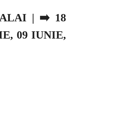
LAI | ➡️ 18
E, 09 IUNIE,