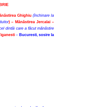
MBRIE
năstirea Ghighiu
(închinare la
uitor
) –
Mănăstirea Jercalai –
el dintâi care a făcut mănăstire
Tiganesti
–
Bucuresti, sosire la