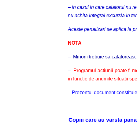
– in cazul in care calatorul nu 
nu achita integral excursia in te
Aceste penalizari se aplica la pre
NOTA
–
Minorii
trebuie sa calatoreasca
–
Programul actiunii poate fi m
in functie de anumite situatii spe
–
Prezentul document constituie 
Copiii care au varsta pana 