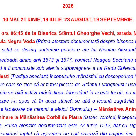
2026
10 MAI, 21 IUNIE, 19 IULIE, 23 AUGUST, 19 SEPTEMBRIE.
 ora 06
:45 de la Biserica Sfântul Gheorghe Vechi, strada 
uia-Negru Voda
(
Prima atestare documentară despre biserica r
i
schit
se disting portretele princiare ale lui Nicolae Alexan
perioada dintre anii 1673 și 1677, vornicul Neagoe Secuianu a 
d a fi continuate sub atenta supraveghere a lui
Radu Golescu
esti
(
Tradiția asociază începuturile mănăstirii cu descoperirea 
 care se zice că ar fi fost pictată de Sfântul Evanghelist Luca. 
re se află astăzi mănăstirea. înnoptând în aceste locuri, au avut
r care i-a spus că în acea stâncă se află o icoană zugrăvită
na facatoare de minuni a Maicii Domnului
) –
Mănăstirea Ani
hinare la
Mănăstirea Corbii de Piatra
(
Istoric vorbind, început
. Prima atestare documentară este 23 iunie 1512, dar cu sigura
 confirmă faptul că aşezarea de cult datează din timpuri mai 