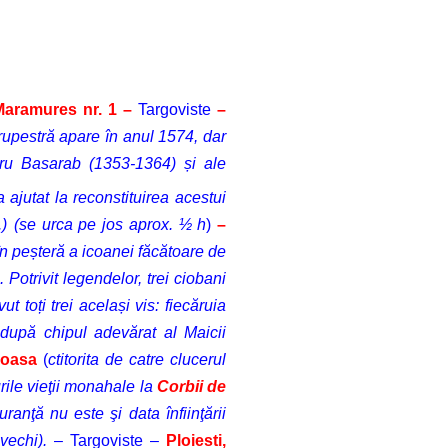
Maramures nr. 1
–
Targoviste
–
upestră apare în anul 1574, dar
dru Basarab (1353-1364) și ale
ajutat la reconstituirea acestui
.)
(se urca pe jos aprox. ½ h
)
–
în peșteră a icoanei făcătoare de
Potrivit legendelor, trei ciobani
 toți trei același vis: fiecăruia
 după chipul adevărat al Maicii
noasa
(
ctitorita de catre clucerul
urile vieţii monahale la
Corbii de
nţă nu este şi data înfiinţării
vechi).
– Targoviste –
Ploiesti,