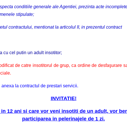
respecta conditiile generale ale Agentiei, prezinta acte incomplet
rmenele stipulate;
tul contractului, mentionat la articolul II, in prezentul contract
 cu cel putin un adult insotitor;
odificat de catre insotitorul de grup, ca ordine de desfaşurare s
ciale.
anexa la contractul de prestari servicii.
INVITATIE!
in 12 ani si care vor veni insotiti de un adult, vor be
participarea in pelerinajele de 1 zi.