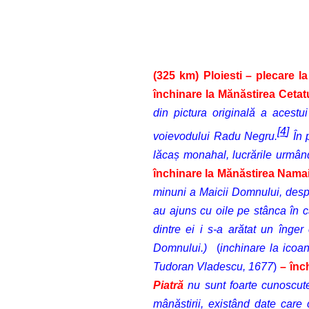
(325 km)
Ploiesti
– plecare la
închinare la
Mănăstirea Cetat
din pictura originală a acestu
[
4
]
voievodului Radu Negru.
În 
lăcaș monahal, lucrările urmân
închinare la
Mănăstirea Namai
minuni a Maicii Domnului, despre
au ajuns cu oile pe stânca în ca
dintre ei i s-a arătat un înge
Domnului.)
(
inchinare la icoa
Tudoran Vladescu, 1677
)
–
înc
Piatră
nu sunt foarte cunoscute
mânăstirii, existând date care