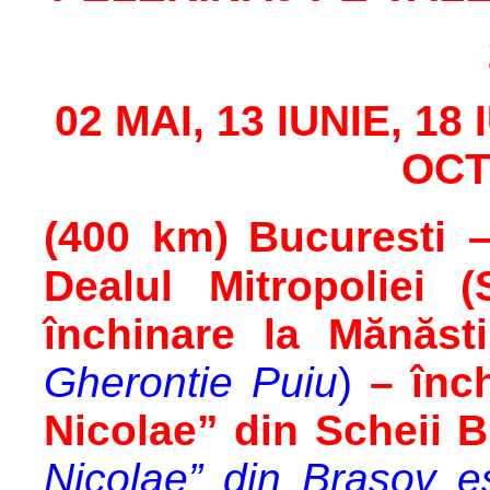
02 MAI, 13 IUNIE, 18
OCT
(400 km)
Bucuresti
–
Dealul Mitropoliei (
închinare la Mănăst
Gherontie Puiu
)
–
înc
Nicolae” din Scheii 
Nicolae”
din
Brașov
es