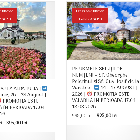
AJ PROMO
PELERINAJ PROMO
 2 NOPTI
4 ZILE / 3 NOPTI
PE URMELE SFINȚILOR
NEMȚENI – Sf. Gheorghe
Pelerinul și Sf. Cuv. Iosif de la
Varatec |
14 – 17 AUGUST |
AJ LA ALBA-IULIA |
2026 |
PROMOȚIA ESTE
Iunie, 26 – 28 August |
VALABILĂ ÎN PERIOADA 17.04 –
PROMOȚIA ESTE
13.08.2026
Ă ÎN PERIOADA 17.04 –
026
Prețul
Prețul
995,00
lei
925,00
lei
inițial
curent
Prețul
Prețul
ei
895,00
lei
a
este:
inițial
curent
fost:
925,00 le
a
este:
995,00 lei.
fost:
895,00 lei.