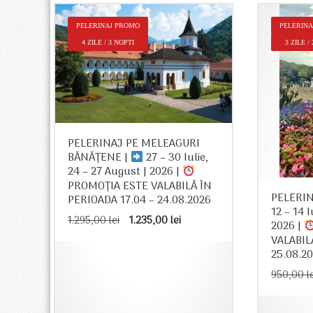
–
PELERINAJ PROMO
PELERIN
 –
4 ZILE / 3 NOPTI
3 ZILE /
ÎN
26
t
 lei.
PELERINAJ PE MELEAGURI
BĂNĂȚENE |
27 – 30 Iulie,
24 – 27 August | 2026 |
PROMOȚIA ESTE VALABILĂ ÎN
PELERIN
PERIOADA 17.04 – 24.08.2026
12 – 14 
Prețul
Prețul
1.295,00
lei
1.235,00
lei
2026 |
inițial
curent
VALABIL
a
este:
25.08.2
fost:
1.235,00 lei.
1.295,00 lei.
950,00
l