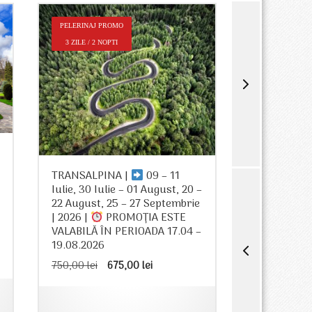
PELERINAJ PROMO
PELERINAJ P
3 ZILE / 2 NOPTI
2 ZILE / 1 NO
TRANSFĂG
TRANSALPINA |
09 – 11
05 Iulie, 08
Iulie, 30 Iulie – 01 August, 20 –
20 Septembr
22 August, 25 – 27 Septembrie
PROMOȚIA E
| 2026 |
PROMOȚIA ESTE
PERIOADA 1
VALABILĂ ÎN PERIOADA 17.04 –
605,00
lei
19.08.2026
Prețul
Prețul
750,00
lei
675,00
lei
inițial
curent
a
este:
i.
fost:
675,00 lei.