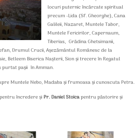
locuri puternic încărcate spiritual
precum -Lida (Sf. Gheorghe), Cana
Galileii, Nazaret, Muntele Tabor,
Muntele Fericirilor, Capernaum,
Tiberias, Grădina Ghetsimanii,
tefan, Drumul Crucii, Așezământul Românesc de la
e, Betleem Biserica Nașterii, Sion și trecere în Regatul
au purtat pașii în Amman.
n spre Muntele Nebo, Madaba și frumoasa și cunoscuta Petra.
 pentru încredere și
Pr. Daniel Stoica
pentru păstorire și