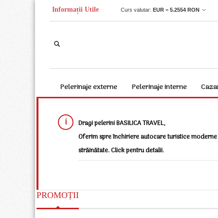
Informații Utile
Curs valutar:
EUR
=
5.2554
RON
Pelerinaje externe
Pelerinaje interne
Caza
Dragi pelerini BASILICA TRAVEL,
Oferim spre închiriere autocare turistice moderne 
străinătate. Click pentru detalii.
PROMOȚII