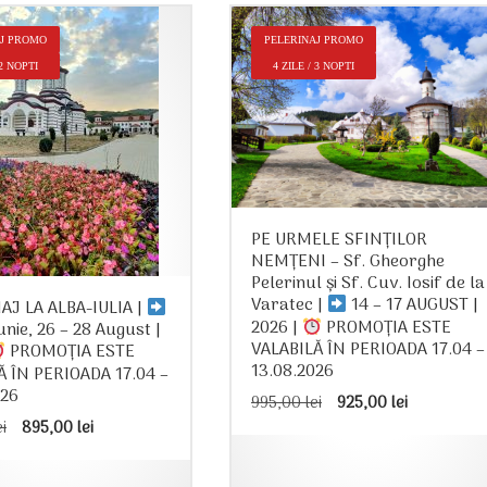
AJ PROMO
PELERINAJ PROMO
 2 NOPTI
4 ZILE / 3 NOPTI
PE URMELE SFINȚILOR
NEMȚENI – Sf. Gheorghe
Pelerinul și Sf. Cuv. Iosif de la
Varatec |
14 – 17 AUGUST |
AJ LA ALBA-IULIA |
2026 |
PROMOȚIA ESTE
Iunie, 26 – 28 August |
VALABILĂ ÎN PERIOADA 17.04 –
PROMOȚIA ESTE
13.08.2026
Ă ÎN PERIOADA 17.04 –
026
Prețul
Prețul
995,00
lei
925,00
lei
inițial
curent
Prețul
Prețul
ei
895,00
lei
a
este:
inițial
curent
fost:
925,00 le
a
este:
995,00 lei.
fost:
895,00 lei.