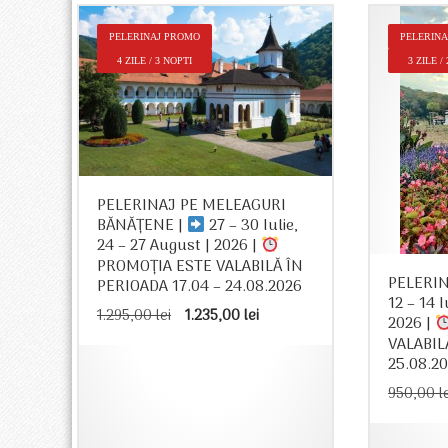
–
PELERINAJ PROMO
PELERIN
 –
4 ZILE / 3 NOPTI
3 ZILE /
ÎN
26
t
 lei.
PELERINAJ PE MELEAGURI
BĂNĂȚENE |
27 – 30 Iulie,
24 – 27 August | 2026 |
PROMOȚIA ESTE VALABILĂ ÎN
PELERIN
PERIOADA 17.04 – 24.08.2026
12 – 14 
Prețul
Prețul
1.295,00
lei
1.235,00
lei
2026 |
inițial
curent
VALABIL
a
este:
25.08.2
fost:
1.235,00 lei.
1.295,00 lei.
950,00
l