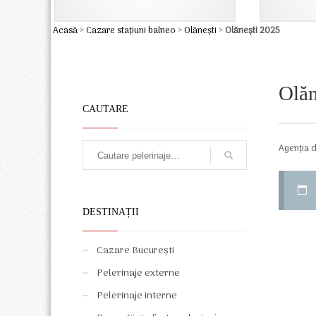
Acasă
>
Cazare stațiuni balneo
>
Olănești
>
Olănești 2025
Olăn
CAUTARE
Agenția d
DESTINAȚII
Cazare București
Pelerinaje externe
Pelerinaje interne