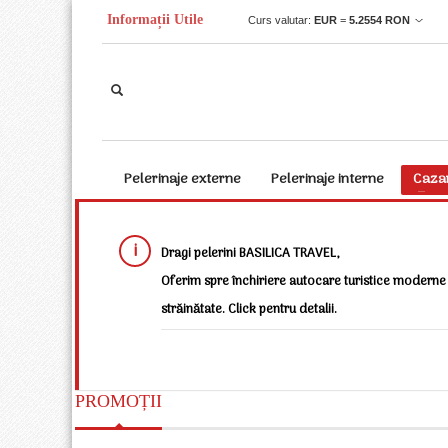
Informații Utile
Curs valutar:
EUR
=
5.2554
RON
Pelerinaje externe
Pelerinaje interne
Caza
Dragi pelerini BASILICA TRAVEL,
Oferim spre închiriere autocare turistice moderne 
străinătate. Click pentru detalii.
PROMOȚII