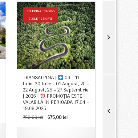
PELERINAJ PROMO
PELERINAJ P
3 ZILE / 2 NOPTI
2 ZILE / 1 NO
TRANSFĂG
TRANSALPINA |
09 – 11
05 Iulie, 08
Iulie, 30 Iulie – 01 August, 20 –
20 Septembr
22 August, 25 – 27 Septembrie
PROMOȚIA E
| 2026 |
PROMOȚIA ESTE
PERIOADA 1
VALABILĂ ÎN PERIOADA 17.04 –
605,00
lei
19.08.2026
Prețul
Prețul
750,00
lei
675,00
lei
inițial
curent
a
este:
i.
fost:
675,00 lei.