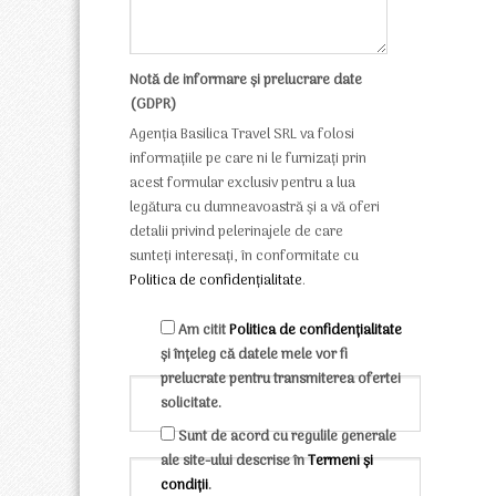
Notă de informare și prelucrare date
(GDPR)
Agenția Basilica Travel SRL va folosi
informațiile pe care ni le furnizați prin
acest formular exclusiv pentru a lua
legătura cu dumneavoastră și a vă oferi
detalii privind pelerinajele de care
sunteți interesați, în conformitate cu
Politica de confidențialitate
.
Am citit
Politica de confidențialitate
și înțeleg că datele mele vor fi
prelucrate pentru transmiterea ofertei
solicitate.
Sunt de acord cu regulile generale
ale site-ului descrise în
Termeni și
condiții
.