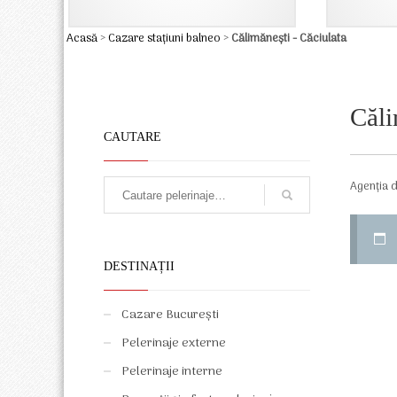
Acasă
>
Cazare stațiuni balneo
>
Călimănești - Căciulata
Căli
CAUTARE
Agenția d
DESTINAȚII
Cazare București
Pelerinaje externe
Pelerinaje interne