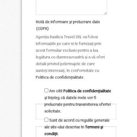
Notă de informare și prelucrare date
(GDPR)
Agenția Basilica Travel SRL va folosi
informațiile pe care ni le furnizați prin
acest formular exclusiv pentru a lua
legătura cu dumneavoastră și a vă oferi
detalii privind pelerinajele de care
sunteți interesați, în conformitate cu
Politica de confidențialitate
.
Am citit
Politica de confidențialitate
și înțeleg că datele mele vor fi
prelucrate pentru transmiterea ofertei
solicitate.
Sunt de acord cu regulile generale
ale site-ului descrise în
Termeni și
condiții
.