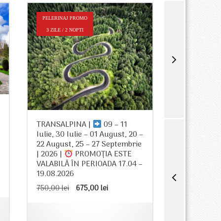
PELERINAJ PROMO
PELERINAJ P
3 ZILE / 2 NOPTI
2 ZILE / 1 NO
TRANSFĂG
TRANSALPINA |
09 – 11
05 Iulie, 08
Iulie, 30 Iulie – 01 August, 20 –
20 Septembr
22 August, 25 – 27 Septembrie
PROMOȚIA E
| 2026 |
PROMOȚIA ESTE
PERIOADA 1
VALABILĂ ÎN PERIOADA 17.04 –
605,00
lei
19.08.2026
Prețul
Prețul
750,00
lei
675,00
lei
inițial
curent
a
este:
i.
fost:
675,00 lei.