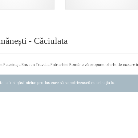
950,00 lei.
mănești - Căciulata
e Pelerinaje Basilica Travel a Patriarhiei Române vă propune oferte de cazare î
Nu a fost găsit niciun produs care să se potrivească cu selecția ta.