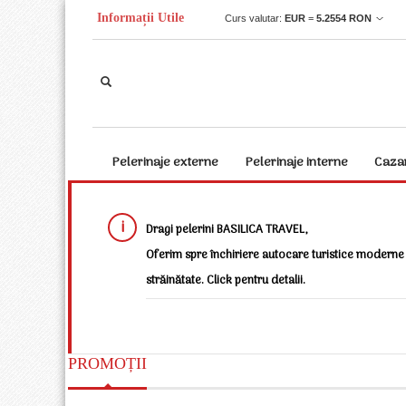
Informații Utile
Curs valutar:
EUR
=
5.2554
RON
Pelerinaje externe
Pelerinaje interne
Caza
Dragi pelerini BASILICA TRAVEL,
Oferim spre închiriere autocare turistice moderne 
străinătate. Click pentru detalii.
PROMOȚII