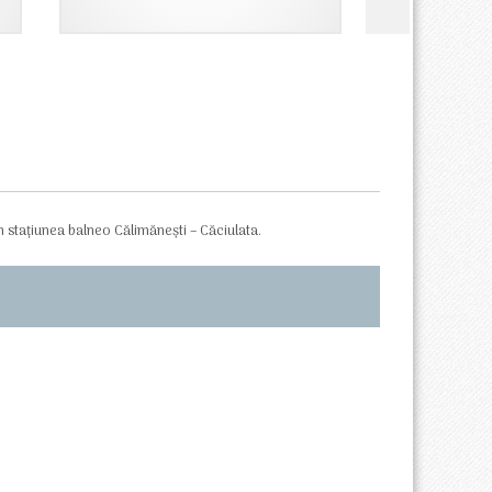
750,00 lei.
n stațiunea balneo Călimănești – Căciulata.