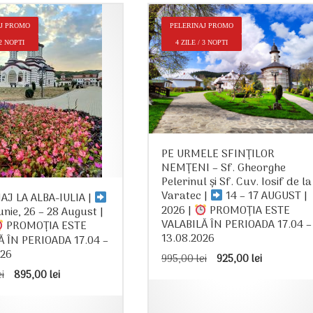
AJ PROMO
PELERINAJ PROMO
 2 NOPTI
4 ZILE / 3 NOPTI
PE URMELE SFINȚILOR
NEMȚENI – Sf. Gheorghe
Pelerinul și Sf. Cuv. Iosif de la
Varatec |
14 – 17 AUGUST |
AJ LA ALBA-IULIA |
2026 |
PROMOȚIA ESTE
Iunie, 26 – 28 August |
VALABILĂ ÎN PERIOADA 17.04 –
PROMOȚIA ESTE
13.08.2026
Ă ÎN PERIOADA 17.04 –
026
Prețul
Prețul
995,00
lei
925,00
lei
inițial
curent
Prețul
Prețul
ei
895,00
lei
a
este:
inițial
curent
fost:
925,00 le
a
este:
995,00 lei.
fost:
895,00 lei.