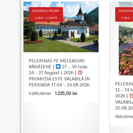
–
PELERINAJ PROMO
PELERIN
 –
4 ZILE / 3 NOPTI
3 ZILE /
ÎN
26
t
 lei.
PELERINAJ PE MELEAGURI
BĂNĂȚENE |
27 – 30 Iulie,
24 – 27 August | 2026 |
PROMOȚIA ESTE VALABILĂ ÎN
PELERIN
PERIOADA 17.04 – 24.08.2026
12 – 14 
Prețul
Prețul
1.295,00
lei
1.235,00
lei
2026 |
inițial
curent
VALABIL
a
este:
25.08.2
fost:
1.235,00 lei.
1.295,00 lei.
950,00
l