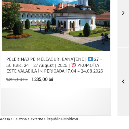
PELERINAJ PE MELEAGURI BĂNĂȚENE |
27 –
30 Iulie, 24 – 27 August | 2026 |
PROMOȚIA
ESTE VALABILĂ ÎN PERIOADA 17.04 – 24.08.2026
Prețul
Prețul
1.295,00
lei
1.235,00
lei
inițial
curent
a
este:
fost:
1.235,00 lei.
1.295,00 lei.
Acasă
>
Pelerinaje externe
>
Republica Moldova