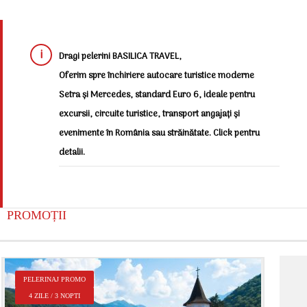
Dragi pelerini BASILICA TRAVEL,
Oferim spre închiriere autocare turistice moderne
Setra și Mercedes, standard Euro 6, ideale pentru
excursii, circuite turistice, transport angajați și
evenimente în România sau străinătate. Click pentru
detalii.
PROMOȚII
P
PELERINAJ PROMO
2
4 ZILE / 3 NOPTI
Î