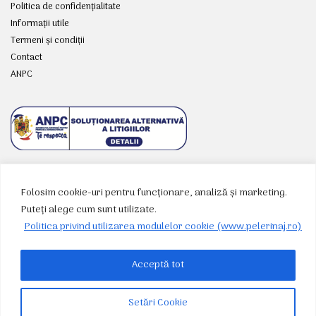
Politica de confidențialitate
Informații utile
Termeni și condiții
Contact
ANPC
Folosim cookie-uri pentru funcționare, analiză și marketing.
RETELE SOCIALE
Puteți alege cum sunt utilizate.
Politica privind utilizarea modulelor cookie (www.pelerinaj.ro)
Acceptă tot
Setări Cookie