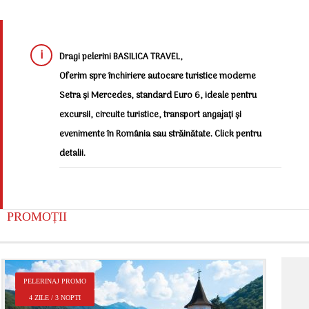
Dragi pelerini BASILICA TRAVEL,
Oferim spre închiriere autocare turistice moderne
Setra și Mercedes, standard Euro 6, ideale pentru
excursii, circuite turistice, transport angajați și
evenimente în România sau străinătate. Click pentru
detalii.
PROMOȚII
P
PELERINAJ PROMO
2
4 ZILE / 3 NOPTI
Î