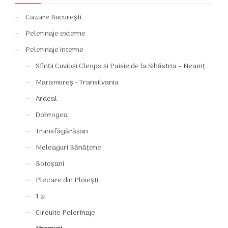
Cazare București
Pelerinaje externe
Pelerinaje interne
Sfinții Cuvioși Cleopa și Paisie de la Sihăstria – Neamț
Maramureș - Transilvania
Ardeal
Dobrogea
Transfăgărășan
Meleaguri Bănățene
Botoșani
Plecare din Ploiești
1 zi
Circuite Pelerinaje