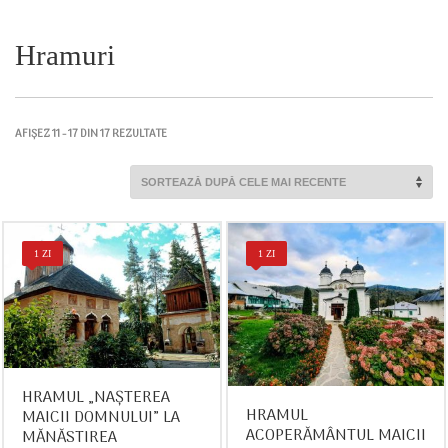
Hramuri
SORTAT
AFIȘEZ 11 - 17 DIN 17 REZULTATE
DUPĂ
CELE
MAI
RECENTE
1 ZI
1 ZI
HRAMUL „NAȘTEREA
HRAMUL
MAICII DOMNULUI” LA
ACOPERĂMÂNTUL MAICII
MĂNĂSTIREA