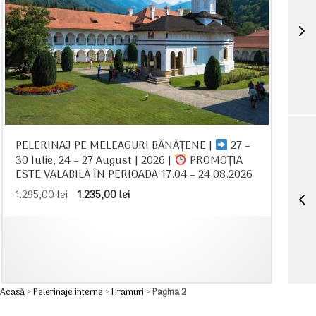
PELERINAJ PE MELEAGURI BĂNĂȚENE |
27 –
30 Iulie, 24 – 27 August | 2026 |
PROMOȚIA
ESTE VALABILĂ ÎN PERIOADA 17.04 – 24.08.2026
Prețul
Prețul
1.295,00
lei
1.235,00
lei
inițial
curent
a
este:
fost:
1.235,00 lei.
1.295,00 lei.
Acasă
>
Pelerinaje interne
>
Hramuri
>
Pagina 2