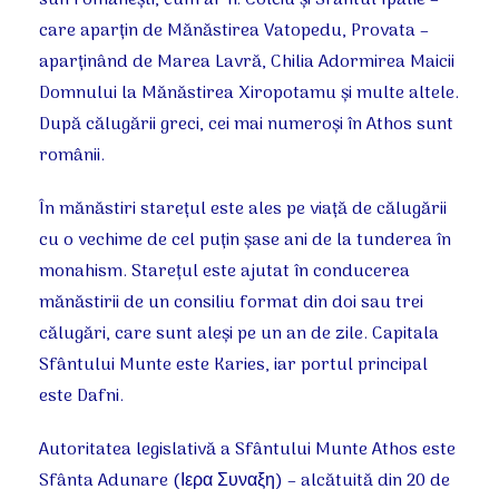
sun româneşti, cum ar fi: Colciu şi Sfântul Ipatie –
care aparţin de Mănăstirea Vatopedu, Provata –
aparţinând de Marea Lavră, Chilia Adormirea Maicii
Domnului la Mănăstirea Xiropotamu şi multe altele.
După călugării greci, cei mai numeroşi în Athos sunt
românii.
În mănăstiri stareţul este ales pe viaţă de călugării
cu o vechime de cel puţin şase ani de la tunderea în
monahism. Stareţul este ajutat în conducerea
mănăstirii de un consiliu format din doi sau trei
călugări, care sunt aleşi pe un an de zile. Capitala
Sfântului Munte este Karies, iar portul principal
este Dafni.
Autoritatea legislativă a Sfântului Munte Athos este
Sfânta Adunare (Ιερα Συναξη) – alcătuită din 20 de