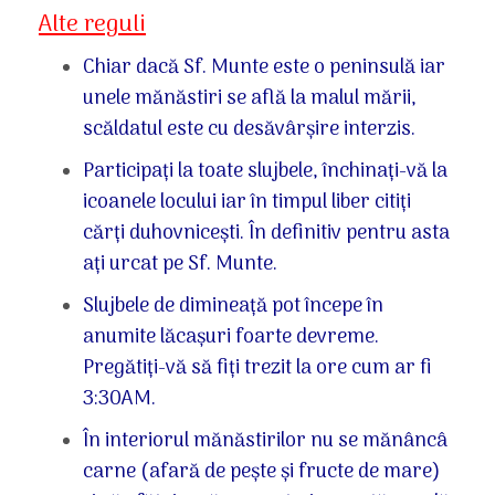
Alte reguli
Chiar dacă Sf. Munte este o peninsulă iar
unele mănăstiri se află la malul mării,
scăldatul este cu desăvârșire interzis.
Participați la toate slujbele, închinați-vă la
icoanele locului iar în timpul liber citiți
cărți duhovnicești. În definitiv pentru asta
ați urcat pe Sf. Munte.
Slujbele de dimineață pot începe în
anumite lăcașuri foarte devreme.
Pregătiți-vă să fiți trezit la ore cum ar fi
3:30AM.
În interiorul mănăstirilor nu se mănâncâ
carne (afară de pește și fructe de mare)