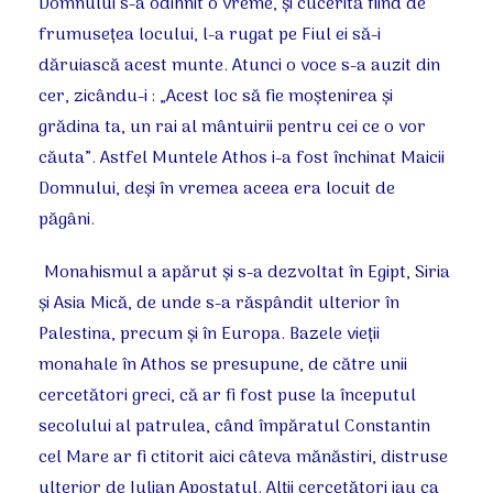
Domnului s-a odihnit o vreme, şi cucerită fiind de
frumuseţea locului, l-a rugat pe Fiul ei să-i
dăruiască acest munte. Atunci o voce s-a auzit din
cer, zicându-i : „Acest loc să fie moştenirea şi
grădina ta, un rai al mântuirii pentru cei ce o vor
căuta”. Astfel Muntele Athos i-a fost închinat Maicii
Domnului, deşi în vremea aceea era locuit de
păgâni.
Monahismul a apărut şi s-a dezvoltat în Egipt, Siria
şi Asia Mică, de unde s-a răspândit ulterior în
Palestina, precum şi în Europa. Bazele vieţii
monahale în Athos se presupune, de către unii
cercetători greci, că ar fi fost puse la începutul
secolului al patrulea, când împăratul Constantin
cel Mare ar fi ctitorit aici câteva mănăstiri, distruse
ulterior de Iulian Apostatul. Alţii cercetători iau ca