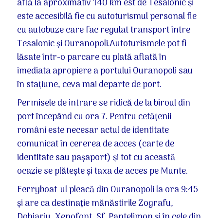
află la aproximativ 140 km est de Tesalonic și
este accesibilă fie cu autoturismul personal fie
cu autobuze care fac regulat transport între
Tesalonic și Ouranopoli.Autoturismele pot fi
lăsate într-o parcare cu plată aflată în
imediata apropiere a portului Ouranopoli sau
în stațiune, ceva mai departe de port.
Permisele de intrare se ridică de la biroul din
port începând cu ora 7. Pentru cetățenii
români este necesar actul de identitate
comunicat în cererea de acces (carte de
identitate sau pașaport) și tot cu această
ocazie se plătește și taxa de acces pe Munte.
Ferryboat-ul pleacă din Ouranopoli la ora 9:45
și are ca destinație mănăstirile Zografu,
Dohiariu, Xenofont, Sf. Pantelimon și în cele din