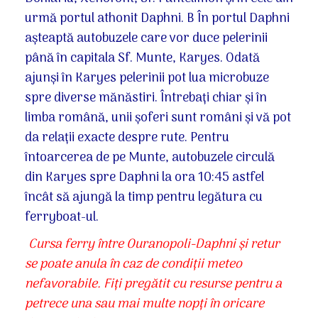
urmă portul athonit Daphni. B În portul Daphni
așteaptă autobuzele care vor duce pelerinii
până în capitala Sf. Munte, Karyes. Odată
ajunși în Karyes pelerinii pot lua microbuze
spre diverse mănăstiri. Întrebați chiar și în
limba română, unii șoferi sunt români și vă pot
da relații exacte despre rute. Pentru
întoarcerea de pe Munte, autobuzele circulă
din Karyes spre Daphni la ora 10:45 astfel
încât să ajungă la timp pentru legătura cu
ferryboat-ul.
Cursa ferry între Ouranopoli-Daphni și retur
se poate anula în caz de condiții meteo
nefavorabile. Fiți pregătit cu resurse pentru a
petrece una sau mai multe nopți în oricare