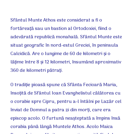
Sfântul Munte Athos este considerat a fi o
fortăreaţă sau un bastion al Ortodoxiei, fiind o
adevărată republică monahală. Sfântul Munte este
situat geografic în nord-estul Greciei, în peninsula
Calcidică. Are o lungime de 60 de kilometri şi o
lăţime între 8 şi 12 kilometri, însumând aproximativ
360 de kilometri pătraţi.
O tradiţie pioasă spune că Sfânta Fecioară Maria,
însoţită de Sfântul Ioan Evanghelistul călătorea cu
o corabie spre Cipru, pentru a-l întâlni pe Lazăr cel
înviat de Domnul a patra zi din morţi, care era
episcop acolo. O furtună neaşteptată a împins însă
corabia până lângă Muntele Athos. Acolo Maica