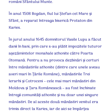
români Sfântului Munte.
În anul 1508 Bogdan, fiul lui Ştefan cel Mare şi
Sfânt, a reparat întreaga biserică Protaton din
Karies.
În jurul anului 1645 domnitorul Vasile Lupu a făcut
danii în bani, prin care s-au plătit impozitele tuturor
aşezămintelor monahale athonite către Poarta
Otomană. Pentru a nu provoca dezbinări şi certuri
între mănăstirile athonite (dintre care unele aveau
averi mari în Ţările Române), mănăstirile Trei
Ierarhi şi Cotroceni – cele mai mari mănăstiri din
Moldova şi Ţara Românească – au fost închinate
întregii comunităţi athonite şi nu doar unei singure
mănăstiri. De al aceste două mănăstiri venitul era
trimis direct la Karies, iar de aici se împărţea