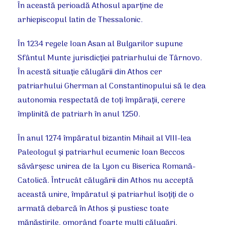
În această perioadă Athosul aparţine de
arhiepiscopul latin de Thessalonic.
În 1234 regele Ioan Asan al Bulgarilor supune
Sfântul Munte jurisdicţiei patriarhului de Târnovo.
În acestă situaţie călugării din Athos cer
patriarhului Gherman al Constantinopului să le dea
autonomia respectată de toţi împăraţii, cerere
împlinită de patriarh în anul 1250.
În anul 1274 împăratul bizantin Mihail al VIII-lea
Paleologul şi patriarhul ecumenic Ioan Beccos
săvârşesc unirea de la Lyon cu Biserica Romană-
Catolică. Întrucât călugării din Athos nu acceptă
această unire, împăratul şi patriarhul îsoţiţi de o
armată debarcă în Athos şi pustiesc toate
mănăstirile, omorând foarte mulţi călugări.