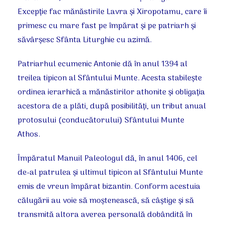
Excepţie fac mănăstirile Lavra şi Xiropotamu, care îi
primesc cu mare fast pe împărat şi pe patriarh şi
săvârşesc Sfânta Liturghie cu azimă.
Patriarhul ecumenic Antonie dă în anul 1394 al
treilea tipicon al Sfântului Munte. Acesta stabileşte
ordinea ierarhică a mănăstirilor athonite şi obligaţia
acestora de a plăti, după posibilităţi, un tribut anual
protosului (conducătorului) Sfântului Munte
Athos.
Împăratul Manuil Paleologul dă, în anul 1406, cel
de-al patrulea şi ultimul tipicon al Sfântului Munte
emis de vreun împărat bizantin. Conform acestuia
călugării au voie să moştenească, să câştige şi să
transmită altora averea personală dobândită în