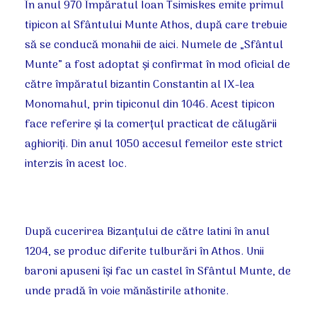
În anul 970 Împăratul Ioan Tsimiskes emite primul
tipicon al Sfântului Munte Athos, după care trebuie
să se conducă monahii de aici. Numele de „Sfântul
Munte” a fost adoptat şi confirmat în mod oficial de
către împăratul bizantin Constantin al IX-lea
Monomahul, prin tipiconul din 1046. Acest tipicon
face referire şi la comerţul practicat de călugării
aghioriţi. Din anul 1050 accesul femeilor este strict
interzis în acest loc.
După cucerirea Bizanţului de către latini în anul
1204, se produc diferite tulburări în Athos. Unii
baroni apuseni îşi fac un castel în Sfântul Munte, de
unde pradă în voie mănăstirile athonite.