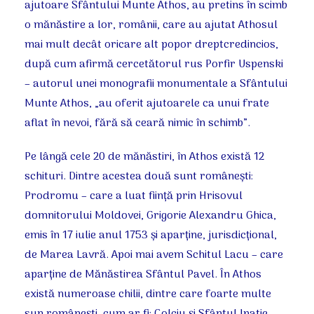
ajutoare Sfântului Munte Athos, au pretins în scimb
o mănăstire a lor, românii, care au ajutat Athosul
mai mult decât oricare alt popor dreptcredincios,
după cum afirmă cercetătorul rus Porfir Uspenski
– autorul unei monografii monumentale a Sfântului
Munte Athos, „au oferit ajutoarele ca unui frate
aflat în nevoi, fără să ceară nimic în schimb”.
Pe lângă cele 20 de mănăstiri, în Athos există 12
schituri. Dintre acestea două sunt româneşti:
Prodromu – care a luat fiinţă prin Hrisovul
domnitorului Moldovei, Grigorie Alexandru Ghica,
emis în 17 iulie anul 1753 şi aparţine, jurisdicţional,
de Marea Lavră. Apoi mai avem Schitul Lacu – care
aparţine de Mănăstirea Sfântul Pavel. În Athos
există numeroase chilii, dintre care foarte multe