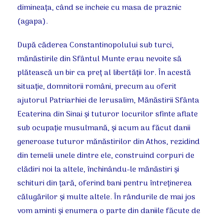
dimineaţa, când se incheie cu masa de praznic
(agapa).
După căderea Constantinopolului sub turci,
mănăstirile din Sfântul Munte erau nevoite să
plătească un bir ca preţ al libertăţii lor. În acestă
situaţie, domnitorii români, precum au oferit
ajutorul Patriarhiei de Ierusalim, Mănăstirii Sfânta
Ecaterina din Sinai şi tuturor locurilor sfinte aflate
sub ocupaţie musulmană, şi acum au făcut danii
generoase tuturor mănăstirilor din Athos, rezidind
din temelii unele dintre ele, construind corpuri de
clădiri noi la altele, închinându-le mănăstiri şi
schituri din ţară, oferind bani pentru întreţinerea
călugărilor şi multe altele. În rândurile de mai jos
vom aminti şi enumera o parte din daniile făcute de