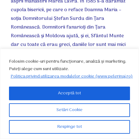
asprii mănăstirii Marea Lavră. În 1585 s-a dărâmat
cupola bisericii, pe care o reface Doamna Maria –
soţia Domnitorului Ştefan Surdu din Ţara
Românească. Domnitorii fanarioţi din Ţara
Românească şi Moldova ajută, şi ei, Sfântul Munte
dar cu toate că erau greci, daniile lor sunt mai mici
decât ale domnitorilor români.
Folosim cookie-uri pentru funcționare, analiză și marketing.
Puteți alege cum sunt utilizate.
Politica privind utilizarea modulelor cookie (www.pelerinaj.ro)
Mănăstirea Vatopedi
– În anul 1472 Ştefan cel Mare
şi Sfânt construieşte un port pentru această
Acceptă tot
mănăstire. Domnitorul Neagoe Basarab ridică, aici,
o biserică cu hramul Adormirii Maicii Domnului,
Setări Cookie
construieşte o pivniţă, hambarele de grâu şi reface
bucătătria. Vlad Vintilă acordă anual 10000 de
Respinge tot
asprii acestui aşezământ. Alexandru Lăpuşneanu