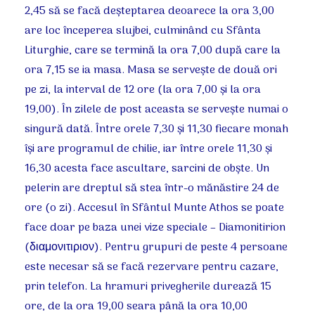
2,45 să se facă deşteptarea deoarece la ora 3,00
are loc începerea slujbei, culminând cu Sfânta
Liturghie, care se termină la ora 7,00 după care la
ora 7,15 se ia masa. Masa se serveşte de două ori
pe zi, la interval de 12 ore (la ora 7,00 şi la ora
19,00). În zilele de post aceasta se serveşte numai o
singură dată. Între orele 7,30 şi 11,30 fiecare monah
îşi are programul de chilie, iar între orele 11,30 şi
16,30 acesta face ascultare, sarcini de obşte. Un
pelerin are dreptul să stea într-o mănăstire 24 de
ore (o zi). Accesul în Sfântul Munte Athos se poate
face doar pe baza unei vize speciale – Diamonitirion
(διαμονιτιριον). Pentru grupuri de peste 4 persoane
este necesar să se facă rezervare pentru cazare,
prin telefon. La hramuri privegherile durează 15
ore, de la ora 19,00 seara până la ora 10,00