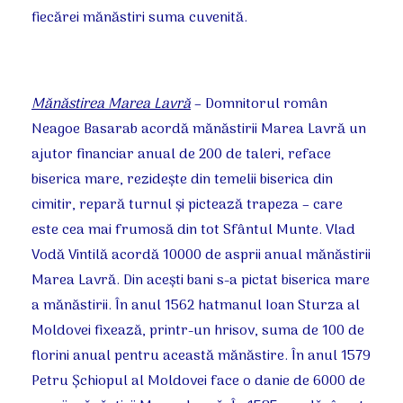
fiecărei mănăstiri suma cuvenită.
Mănăstirea Marea Lavră
– Domnitorul român
Neagoe Basarab acordă mănăstirii Marea Lavră un
ajutor financiar anual de 200 de taleri, reface
biserica mare, rezideşte din temelii biserica din
cimitir, repară turnul şi pictează trapeza – care
este cea mai frumosă din tot Sfântul Munte. Vlad
Vodă Vintilă acordă 10000 de asprii anual mănăstirii
Marea Lavră. Din aceşti bani s-a pictat biserica mare
a mănăstirii. În anul 1562 hatmanul Ioan Sturza al
Moldovei fixează, printr-un hrisov, suma de 100 de
florini anual pentru această mănăstire. În anul 1579
Petru Şchiopul al Moldovei face o danie de 6000 de