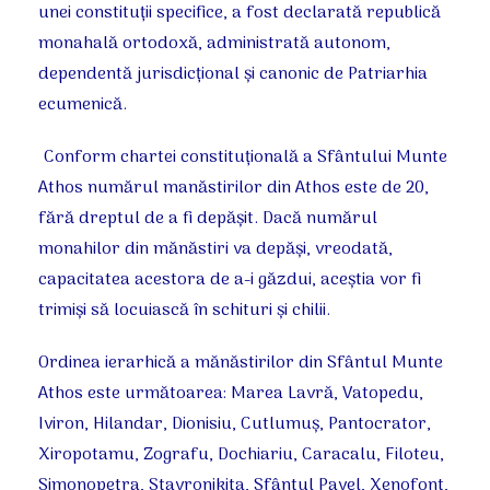
unei constituţii specifice, a fost declarată republică
monahală ortodoxă, administrată autonom,
dependentă jurisdicţional şi canonic de Patriarhia
ecumenică.
Conform chartei constituţională a Sfântului Munte
Athos numărul manăstirilor din Athos este de 20,
fără dreptul de a fi depăşit. Dacă numărul
monahilor din mănăstiri va depăşi, vreodată,
capacitatea acestora de a-i găzdui, aceştia vor fi
trimişi să locuiască în schituri şi chilii.
Ordinea ierarhică a mănăstirilor din Sfântul Munte
Athos este următoarea: Marea Lavră, Vatopedu,
Iviron, Hilandar, Dionisiu, Cutlumuş, Pantocrator,
Xiropotamu, Zografu, Dochiariu, Caracalu, Filoteu,
Simonopetra, Stavronikita, Sfântul Pavel, Xenofont,