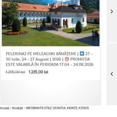
PELERINAJ PE MELEAGURI BĂNĂȚENE |
27 –
30 Iulie, 24 – 27 August | 2026 |
PROMOȚIA
ESTE VALABILĂ ÎN PERIOADA 17.04 – 24.08.2026
Prețul
Prețul
1.295,00
lei
1.235,00
lei
inițial
curent
a
este:
fost:
1.235,00 lei.
1.295,00 lei.
Acasă
>
Noutati
>
INFORMATII UTILE SFANTUL MUNTE ATHOS