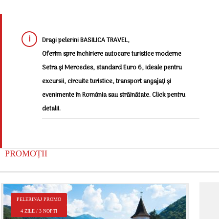
Dragi pelerini BASILICA TRAVEL,
Oferim spre închiriere autocare turistice moderne
Setra și Mercedes, standard Euro 6, ideale pentru
excursii, circuite turistice, transport angajați și
evenimente în România sau străinătate. Click pentru
detalii.
PROMOȚII
P
PELERINAJ PROMO
2
4 ZILE / 3 NOPTI
Î