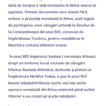
dată de început a vieţii monastice în Athos veacul al
şaptelea. Primele documente care atestă fără
echivoc o prezenţă monahală în Athos, sunt legate
de participirea unor călugări athoniţi la Sinodul de
la Constantinopol din anul 843, convocat de
împărăteasa Teodora, pentru restabilirea în
Biserică a cultului sfintelor icoane.
În anul 885 împăratul Vasilios I recunoşte Athosul
drept un teritoriu locuit exclusiv de călugări.
Sfântul Atanasie Athonitul, duhovnic şi prieten al
Împăratului Nichifor Fokas, a pus în anul 963
bazele mănăstirii Marea Lavră, cea mai veche
aşezare monahală din Athos existentă până astăzi.
Ulterior s-au construit şi alte mănăstiri.