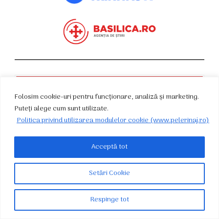
Curs valutar: 06 Aug 2026
EUR
: 5,2513 RON
Folosim cookie-uri pentru funcționare, analiză și marketing.
USD
: 4,5507 RON
Puteți alege cum sunt utilizate.
Convertor valutar
Politica privind utilizarea modulelor cookie (www.pelerinaj.ro)
»
Acceptă tot
Rezultat:
-
Setări Cookie
Respinge tot