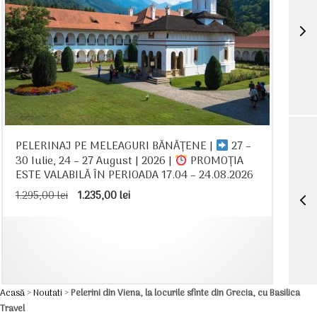
PELERINAJ PE MELEAGURI BĂNĂȚENE |
27 –
30 Iulie, 24 – 27 August | 2026 |
PROMOȚIA
ESTE VALABILĂ ÎN PERIOADA 17.04 – 24.08.2026
Prețul
Prețul
1.295,00
lei
1.235,00
lei
inițial
curent
a
este:
fost:
1.235,00 lei.
1.295,00 lei.
Acasă
>
Noutati
>
Pelerini din Viena, la locurile sfinte din Grecia, cu Basilica
Travel