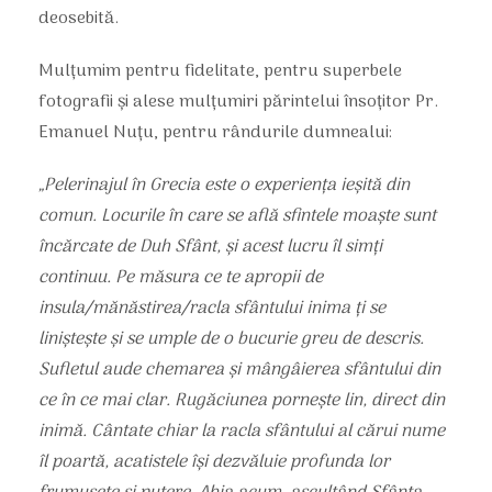
deosebită.
Mulțumim pentru fidelitate, pentru superbele
fotografii și alese mulțumiri părintelui însoțitor Pr.
Emanuel Nuțu, pentru rândurile dumnealui:
„Pelerinajul în Grecia este o experiența ieșită din
comun. Locurile în care se află sfintele moaște sunt
încărcate de Duh Sfânt, și acest lucru îl simți
continuu. Pe măsura ce te apropii de
insula/mănăstirea/racla sfântului inima ți se
liniștește și se umple de o bucurie greu de descris.
Sufletul aude chemarea și mângâierea sfântului din
ce în ce mai clar. Rugăciunea pornește lin, direct din
inimă. Cântate chiar la racla sfântului al cărui nume
îl poartă, acatistele își dezvăluie profunda lor