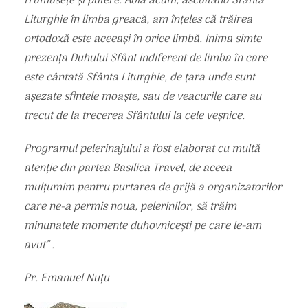
frumusețe și putere. Abia acum, ascultând Sfânta
Liturghie în limba greacă, am înțeles că trăirea
ortodoxă este aceeași în orice limbă. Inima simte
prezența Duhului Sfânt indiferent de limba în care
este cântată Sfânta Liturghie, de țara unde sunt
așezate sfintele moaște, sau de veacurile care au
trecut de la trecerea Sfântului la cele veșnice.
Programul pelerinajului a fost elaborat cu multă
atenție din partea Basilica Travel, de aceea
mulțumim pentru purtarea de grijă a organizatorilor
care ne-a permis noua, pelerinilor, să trăim
minunatele momente duhovnicești pe care le-am
avut” .
Pr. Emanuel Nuțu