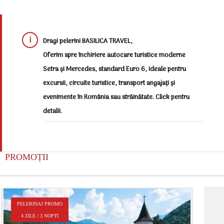
Dragi pelerini BASILICA TRAVEL,
Oferim spre închiriere autocare turistice moderne
Setra și Mercedes, standard Euro 6, ideale pentru
excursii, circuite turistice, transport angajați și
evenimente în România sau străinătate. Click pentru
detalii.
PROMOȚII
P
PELERINAJ PROMO
2
4 ZILE / 3 NOPTI
Î