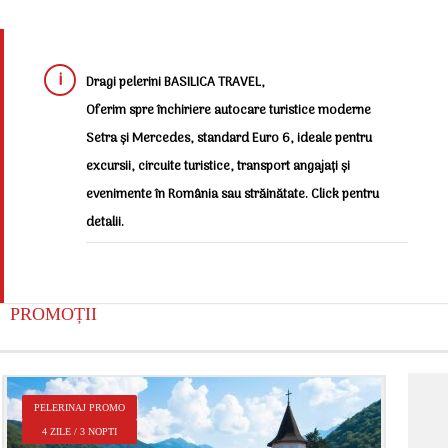
Dragi pelerini BASILICA TRAVEL,
Oferim spre închiriere autocare turistice moderne
Setra și Mercedes, standard Euro 6, ideale pentru
excursii, circuite turistice, transport angajați și
evenimente în România sau străinătate. Click pentru
detalii.
PROMOȚII
P
PELERINAJ PROMO
2
4 ZILE / 3 NOPTI
Î