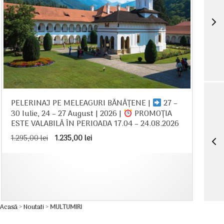
PELERINAJ PE MELEAGURI BĂNĂȚENE |
27 –
30 Iulie, 24 – 27 August | 2026 |
PROMOȚIA
ESTE VALABILĂ ÎN PERIOADA 17.04 – 24.08.2026
Prețul
Prețul
1.295,00
lei
1.235,00
lei
inițial
curent
a
este:
fost:
1.235,00 lei.
1.295,00 lei.
Acasă
>
Noutati
>
MULTUMIRI