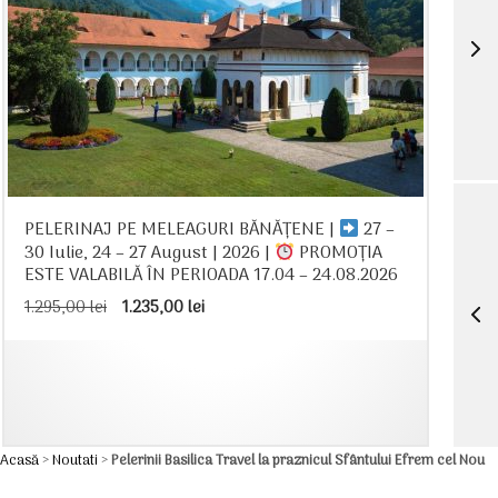
PELERINAJ PE MELEAGURI BĂNĂȚENE |
27 –
30 Iulie, 24 – 27 August | 2026 |
PROMOȚIA
ESTE VALABILĂ ÎN PERIOADA 17.04 – 24.08.2026
Prețul
Prețul
1.295,00
lei
1.235,00
lei
inițial
curent
a
este:
fost:
1.235,00 lei.
1.295,00 lei.
Acasă
>
Noutati
>
Pelerinii Basilica Travel la praznicul Sfântului Efrem cel Nou