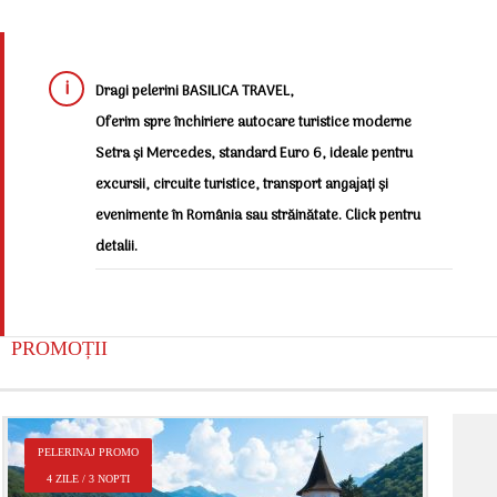
Dragi pelerini BASILICA TRAVEL,
Oferim spre închiriere autocare turistice moderne
Setra și Mercedes, standard Euro 6, ideale pentru
excursii, circuite turistice, transport angajați și
evenimente în România sau străinătate. Click pentru
detalii.
PROMOȚII
P
PELERINAJ PROMO
2
4 ZILE / 3 NOPTI
Î