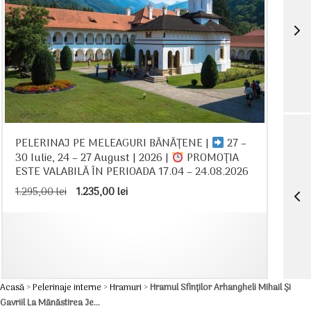
PELERINAJ PE MELEAGURI BĂNĂȚENE |
27 –
30 Iulie, 24 – 27 August | 2026 |
PROMOȚIA
ESTE VALABILĂ ÎN PERIOADA 17.04 – 24.08.2026
Prețul
Prețul
1.295,00
lei
1.235,00
lei
inițial
curent
a
este:
fost:
1.235,00 lei.
1.295,00 lei.
Acasă
>
Pelerinaje interne
>
Hramuri
>
Hramul Sfinților Arhangheli Mihail Și
Gavriil La Mănăstirea Je...