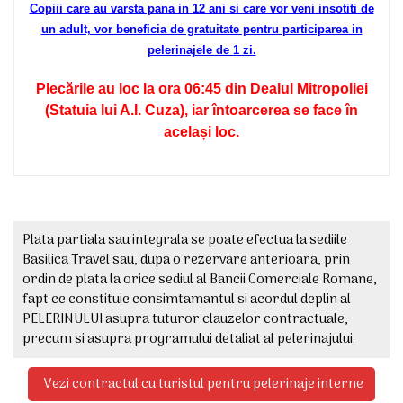
Copiii care au varsta pana in 12 ani si care vor veni insotiti de
un adult, vor beneficia de gratuitate pentru participarea in
pelerinajele de 1 zi.
Plecările au loc la ora 06
:45 din Dealul Mitropoliei
(Statuia lui A.I. Cuza), iar întoarcerea se face în
același loc.
Plata partiala sau integrala se poate efectua la sediile
Basilica Travel sau, dupa o rezervare anterioara, prin
ordin de plata la orice sediul al Bancii Comerciale Romane,
fapt ce constituie consimtamantul si acordul deplin al
PELERINULUI asupra tuturor clauzelor contractuale,
precum si asupra programului detaliat al pelerinajului.
Vezi contractul cu turistul pentru pelerinaje interne