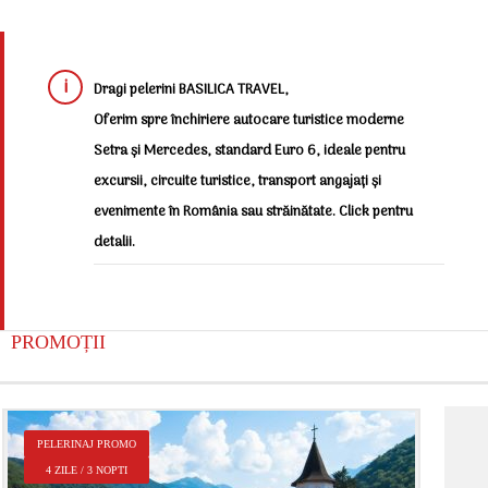
Dragi pelerini BASILICA TRAVEL,
Oferim spre închiriere autocare turistice moderne
Setra și Mercedes, standard Euro 6, ideale pentru
excursii, circuite turistice, transport angajați și
evenimente în România sau străinătate. Click pentru
detalii.
PROMOȚII
P
PELERINAJ PROMO
2
4 ZILE / 3 NOPTI
Î