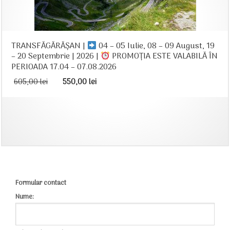
TRANSFĂGĂRĂȘAN |
04 – 05 Iulie, 08 – 09 August, 19
– 20 Septembrie | 2026 |
PROMOȚIA ESTE VALABILĂ ÎN
PERIOADA 17.04 – 07.08.2026
Prețul
Prețul
605,00
lei
550,00
lei
inițial
curent
a
este:
fost:
550,00 lei.
605,00 lei.
Formular contact
Nume: