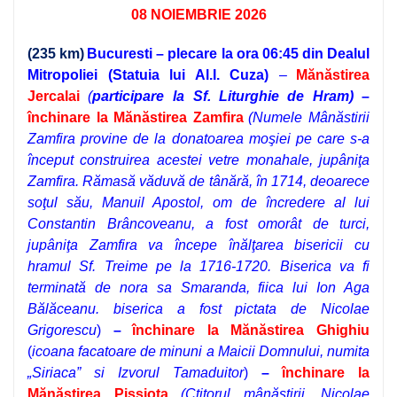
08 NOIEMBRIE 2026
(235 km)
Bucuresti
– plecare la ora 06
:45 din Dealul
Mitropoliei (Statuia lui Al.I. Cuza)
–
Mănăstirea
Jercalai
(
participare la Sf. Liturghie
de Hram)
–
închinare la Mănăstirea Zamfira
(
Numele Mânăstirii
Zamfira provine de la donatoarea moşiei pe care s‑a
început construirea acestei vetre monahale, jupâniţa
Zamfira. Rămasă văduvă de tânără, în 1714, deoarece
soţul său, Manuil Apostol, om de încredere al lui
Constantin Brâncoveanu, a fost omorât de turci,
jupâniţa Zamfira va începe înălţarea bisericii cu
hramul Sf. Treime pe la 1716‑1720. Biserica va fi
terminată de nora sa Smaranda, fiica lui Ion Aga
Bălăceanu.
biserica a fost pictata de Nicolae
Grigorescu
)
–
închinare la Mănăstirea Ghighiu
(
icoana facatoare de minuni a Maicii Domnului, numita
„Siriaca” si Izvorul Tamaduitor
)
–
închinare la
Mănăstirea Pissiota
(
Ctitorul mânăstirii, Nicolae