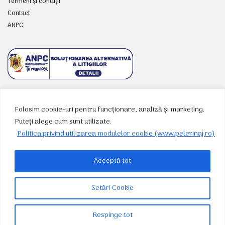
Termeni și condiții
Contact
ANPC
Folosim cookie-uri pentru funcționare, analiză și marketing.
RETELE SOCIALE
Puteți alege cum sunt utilizate.
Politica privind utilizarea modulelor cookie (www.pelerinaj.ro)
Acceptă tot
Setări Cookie
© 2026
Agenția de pelerinaje BASILICA TRAVEL S.R.L. - Patriarhia Română
Respinge tot