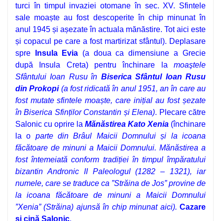
turci în timpul invaziei otomane în sec. XV. Sfintele
sale moaște au fost descoperite în chip minunat în
anul 1945 și așezate în actuala mănăstire. Tot aici este
și copacul pe care a fost martirizat sfântul)
.
Deplasare
spre
Insula
Evia
(a doua ca dimensiune a Grecie
după Insula Creta) pentru
î
nchinare la
moaştele
Sfântului Ioan Rusu
în
Biserica Sfântul Ioan Rusu
din Prokopi
(a fost ridicată în anul 1951, an în care au
fost mutate
sfintele moaște, care inițial au fost șezate
în Biserica Sfinților Constantin și Elena)
. Plecare către
Salonic cu oprire la
Mănăstirea Kato Xenia
(închinare
la o
parte din Brâul Maicii Domnului
și la
icoana
făcătoare de minuni a Maicii Domnului
. Mănăstirea a
fost întemeiată conform tradiției în timpul împăratului
bizantin Andronic II Paleologul (1282 – 1321), iar
numele, care se traduce ca ”Străina de Jos” provine de
la icoana făcătoare de minuni a Maicii Domnului
”Xenia” (Străina) ajunsă în chip minunat aici).
Cazare
şi cină Salonic
.