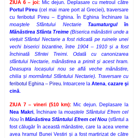
ZIUA 6 – joi:
Mic dejun. Deplasare
cu metroul
către
Portul Pireu
(cel mai mare port al Greciei), traversare
cu feribotul Pireu – Eghina. În Eghina închinare la
moaştele Sfântului Nectarie
Taumaturgul
în
Mănăstirea Sfânta Treime
(Biserica mănăstirii unde a
viețuit Sfântul Nectarie a fost ridicată pe ruinele unei
vechi biserici bizantine, între 1904 – 1910 și a fost
închinată Sfintei Treimi. Odată cu canonizarea
sfântului Nectarie, mănăstirea a primit și acest hram.
Deasupra locașului nou se află veche mănăstire,
chilia și mormântul Sfântului Nectarie)
.
Traversare cu
feribotul Eghina – Pireu.
Intoarcere la
Atena
,
c
azare şi
cină
.
ZIUA 7 – vineri (510 km):
Mic dejun. Deplasare la
Nea Makri
, închinare la
moaștele Sfântului Efrem cel
Nou
în
Mănăstirea Sfântului Efrem cel Nou
(sfântul a
fost călugăr în această mănăstire, care la acea vreme
avea hramul Bunei Vestiri și a fost martirizat de către