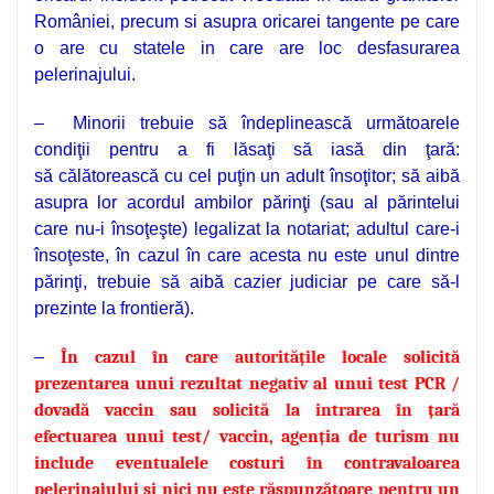
României, precum si asupra oricarei tangente pe care
o are cu statele in care are loc desfasurarea
pelerinajului.
–
Minorii
trebuie să îndeplinească următoarele
condiţii pentru a fi lăsaţi să iasă din ţară:
să călătorească cu cel puţin un adult însoţitor; să aibă
asupra lor acordul ambilor părinţi (sau al părintelui
care nu-i însoţeşte) legalizat la notariat; adultul care-i
însoţeste, în cazul în care acesta nu este unul dintre
părinţi, trebuie să aibă cazier judiciar pe care să-l
prezinte la frontieră).
–
În cazul în care autoritățile locale solicită
prezentarea unui rezultat negativ al unui test PCR /
dovadă vaccin sau solicită la intrarea în țară
efectuarea unui test/ vaccin, agenția de turism nu
include eventualele costuri în contravaloarea
pelerinajului si nici nu este răspunzătoare pentru un