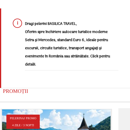
Dragi pelerini BASILICA TRAVEL,
Oferim spre închiriere autocare turistice moderne
Setra și Mercedes, standard Euro 6, ideale pentru
excursii, circuite turistice, transport angajați și
evenimente în România sau străinătate. Click pentru
detalii.
PROMOȚII
P
PELERINAJ PROMO
2
4 ZILE / 3 NOPTI
Î