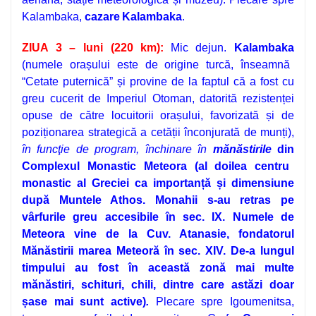
Kalambaka,
cazare
Kalambaka
.
ZIUA 3 – luni (220 km):
Mic dejun.
Kalambaka
(numele orașului este de origine turcă, înseamnă
“Cetate puternică” și provine de la faptul că a fost cu
greu cucerit de Imperiul Otoman, datorită rezistenței
opuse de către locuitorii orașului, favorizată și de
poziționarea strategică a cetății înconjurată de munți),
î
n funcţie de program,
închinare în
mănăstirile
din
Complexul Monastic Meteora
(al doilea centru
monastic al Greciei ca importanță și dimensiune
după Muntele Athos. Monahii s-au retras pe
vârfurile greu accesibile în sec. IX. Numele de
Meteora vine de la Cuv. Atanasie, fondatorul
Mănăstirii marea Meteoră în sec. XIV. De-a lungul
timpului au fost în această zonă mai multe
mănăstiri, schituri, chili, dintre care astăzi doar
șase mai sunt active)
.
Plecare spre Igoumenitsa,