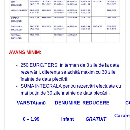
AVANS MINIM:
250 EURO/PERS. în termen de 3 zile de la data
rezervării, diferența se achită maxim cu 30 zile
înainte de data plecării;
SUMA INTEGRALA pentru rezervări efectuate cu
mai puțin de 30 zile înainte de data plecării.
VARSTA(ani)
DENUMIRE
REDUCERE
C
Cazarea
0 – 1.99
infant
GRATUIT