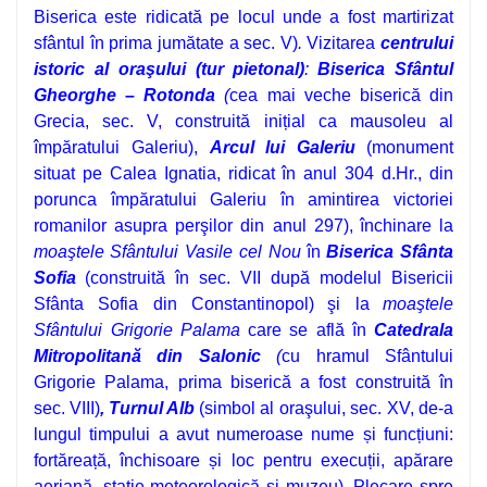
Biserica este ridicată pe locul unde a fost martirizat
sfântul în prima jumătate a sec. V)
.
Vizitarea
centrului
istoric al oraşului (tur pietonal)
:
Biserica Sfântul
Gheorghe – Rotonda
(
cea mai veche biserică din
Grecia, sec. V, construită inițial ca mausoleu al
împăratului Galeriu),
Arcul lui Galeriu
(monument
situat pe Calea Ignatia, ridicat în anul 304 d.Hr., din
porunca împăratului Galeriu în amintirea victoriei
romanilor asupra perşilor din anul 297),
închinare la
moaştele
Sfântului Vasile cel Nou
în
Biserica Sfânta
Sofia
(construită în sec. VII după modelul Bisericii
Sfânta Sofia din Constantinopol)
şi la
moaştele
Sfântului Grigorie Palama
care se află în
Catedrala
Mitropolitană din Salonic
(
cu hramul Sfântului
Grigorie Palama, prima biserică a fost construită în
sec. VIII)
,
Turnul Alb
(simbol al oraşului, sec.
XV, de-a
lungul timpului a avut numeroase nume și funcțiuni:
fortăreață, închisoare și loc pentru execuții, apărare
aeriană, stație meteorologică și muzeu).
Plecare spre