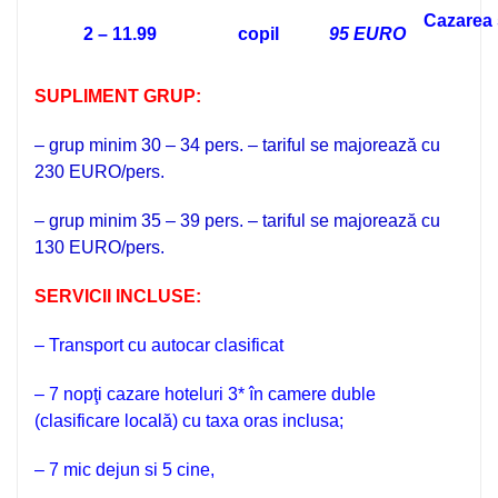
Cazarea 
2 – 11.99
copil
95 EURO
SUPLIMENT GRUP:
– grup minim 30 – 34 pers. – tariful se majorează cu
230 EURO/pers.
– grup minim 35 – 39 pers. – tariful se majorează cu
130 EURO/pers.
SERVICII INCLUSE:
– Transport cu autocar clasificat
– 7 nopţi cazare hoteluri 3* în camere duble
(clasificare locală) cu taxa oras inclusa;
– 7 mic dejun si 5 cine,