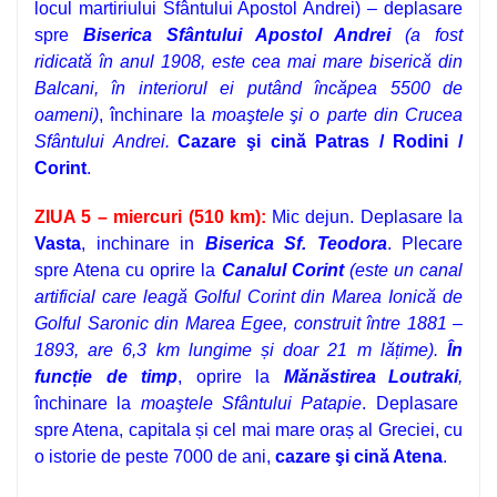
locul martiriului Sfântului Apostol Andrei) – deplasare
spre
Biserica Sfântului Apostol Andrei
(a fost
ridicată în anul 1908, este cea mai mare biserică din
Balcani, în interiorul ei putând încăpea 5500 de
oameni)
, închinare la
moaştele
şi o parte din Crucea
Sfântului Andrei.
Cazare şi cină Patras / Rodini /
Corint
.
ZIUA 5 – miercuri (510 km):
Mic dejun. Deplasare la
Vasta
, inchinare in
Biserica Sf. Teodora
. Plecare
spre Atena cu oprire la
Canalul Corint
(este un canal
artificial care leagă Golful Corint din Marea Ionică de
Golful Saronic din Marea Egee, construit între 1881 –
1893, are 6,3 km lungime și doar 21 m lățime)
.
În
funcție de timp
, oprire la
Mănăstirea
Loutraki
,
închinare la
moaştele Sfântului Patapie
.
Deplasare
spre Atena, capitala și cel mai mare oraș al Greciei, cu
o istorie de peste 7000 de ani,
cazare şi cină Atena
.