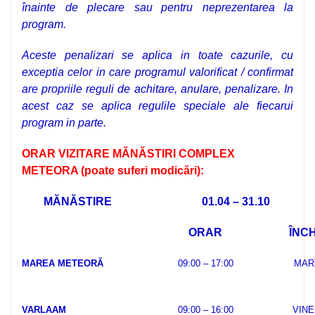
înainte de plecare sau
pentru neprezentarea la
program.
Aceste penalizari se aplica in toate cazurile, cu
exceptia celor in care programul valorificat / confirmat
are propriile reguli de achitare, anulare, penalizare. In
acest caz se aplica regulile speciale ale fiecarui
program in parte.
ORAR VIZITARE MĂNĂSTIRI COMPLEX
METEORA (poate suferi modicări):
MĂNĂSTIRE
01.04 – 31.10
ORAR
ÎNCH
MAREA METEORĂ
09:00 – 17:00
MAR
VARLAAM
09:00 – 16:00
VINE