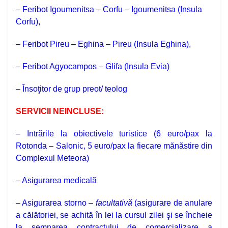
– Feribot Igoumenitsa – Corfu – Igoumenitsa (Insula
Corfu),
– Feribot Pireu – Eghina – Pireu (Insula Eghina),
– Feribot Agyocampos – Glifa (Insula Evia)
– Însoţitor de grup preot/ teolog
SERVICII NEINCLUSE:
– Intrările la obiectivele turistice (6 euro/pax la
Rotonda – Salonic, 5 euro/pax la fiecare mănăstire din
Complexul Meteora)
– Asigurarea medicală
– A
sigurarea storno –
facultativă
(asigurare de anulare
a călătoriei, se achită în lei la cursul zilei şi se încheie
la semnarea contractului de comercializare a