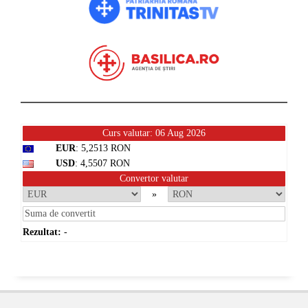
Curs valutar: 06 Aug 2026
EUR
: 5,2513 RON
USD
: 4,5507 RON
Convertor valutar
»
Rezultat:
-