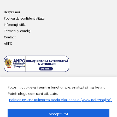
Despre noi
Politica de confidențialitate
Informații utile
Termeni și condiții
Contact
ANPC
Folosim cookie-uri pentru funcționare, analiză și marketing.
RETELE SOCIALE
Puteți alege cum sunt utilizate.
Politica privind utilizarea modulelor cookie (www.pelerinaj.ro)
Acceptă tot