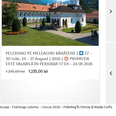
PELERINAJ PE MELEAGURI BĂNĂȚENE |
27 –
30 Iulie, 24 – 27 August | 2026 |
PROMOȚIA
ESTE VALABILĂ ÎN PERIOADA 17.04 – 24.08.2026
Prețul
Prețul
1.295,00
lei
1.235,00
lei
inițial
curent
a
este:
fost:
1.235,00 lei.
1.295,00 lei.
Acasă
>
Pelerinaje externe
>
Grecia 2026
>
Pelerinaj În Grecia Şi Insula Corfu