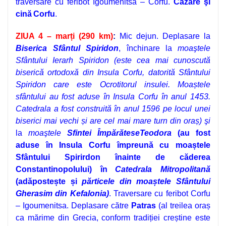
traversare cu feribot Igoumenitsa – Corfu.
Cazare şi
cină
Corfu
.
ZIUA 4 – marți (290 km)
:
Mic dejun. Deplasare la
Biserica Sfântul Spiridon
,
închinare la
moaştele
Sfântului Ierarh Spiridon
(este cea mai cunoscută
biserică ortodoxă din Insula Corfu, datorită Sfântului
Spiridon care este Ocrotitorul insulei. Moaștele
sfântului au fost aduse în Insula Corfu în anul 1453.
Catedrala a fost construită în anul 1596 pe locul unei
biserici mai vechi și are cel mai mare turn din oraș)
şi
la
moaştele
Sfintei ÎmpărăteseTeodora
(au fost
aduse în Insula Corfu împreună cu moaștele
Sfântului Spirirdon înainte de căderea
Constantinopolului) în
Catedrala Mitropolitană
(adăpostește și
părticele din moaștele Sfântului
Gherasim din Kefalonia)
. Traversare cu feribot Corfu
– Igoumenitsa. Deplasare către
Patras
(al treilea oraș
ca mărime din Grecia, conform tradiției creștine este