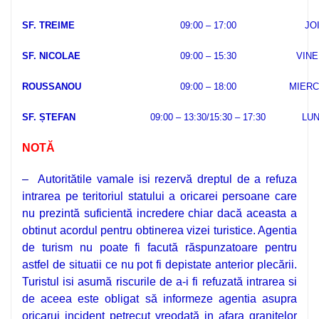
SF. TREIME
09:00 – 17:00
JO
SF. NICOLAE
09:00 – 15:30
VINE
ROUSSANOU
09:00 – 18:00
MIERC
SF. ȘTEFAN
09:00 – 13:30/15:30 – 17:30
LUN
NOTĂ
–
Autoritătile vamale isi rezervă dreptul de a refuza
intrarea pe teritoriul statului a oricarei persoane care
nu prezintă suficientă incredere chiar dacă aceasta a
obtinut acordul pentru obtinerea vizei turistice. Agentia
de turism nu poate fi facută răspunzatoare pentru
astfel de situatii ce nu pot fi depistate anterior plecării.
Turistul isi asumă riscurile de a-i fi refuzată intrarea si
de aceea este obligat să informeze agentia asupra
oricarui incident petrecut vreodată in afara granitelor