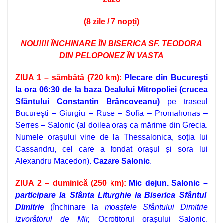
(8 zile / 7 nopți)
NOU!!!!
ÎNCHINARE ÎN BISERICA SF.
TEODORA
DIN PELOPONEZ ÎN VASTA
ZIUA 1 – sâmbătă (720 km):
Plecare din Bucure
şti
la ora 06:30 de la baza Dealului Mitropoliei (crucea
Sfântului Constantin Brâncoveanu)
pe traseul
Bucureşti – Giurgiu – Ruse – Sofia – Promahonas –
Serres – Salonic (al doilea oraș ca mărime din Grecia.
Numele orașului vine de la Thessalonica, soția lui
Cassandru, cel care a fondat orașul și sora lui
Alexandru Macedon).
Cazare
Salonic
.
ZIUA 2 – duminică (250 km):
Mic dejun.
Salonic –
participare la Sf
ânta Liturghie la
Biserica Sfântul
Dimitrie
(închinare la
moaştele
Sfântului Dimitrie
Izvorâtorul de Mir,
Ocrotitorul orașului Salonic.