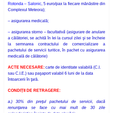
Rotonda – Salonic,
5 euro/pax la fiecare mănăstire din
Complexul Meteora
);
– asigurarea medicală
;
–
a
sigurarea storno –
facultativă
(asigurare de anulare
a călătoriei, se achită în lei la cursul zilei şi se încheie
la semnarea contractului de comercializare a
pachetului de servicii turitice, în pachet cu asigurarea
medicală de călătorie)
ACTE NECESARE:
carte de identitate valabilă (C.I.
sau C.I.E.) sau paşaport valabil 6 luni de la data
întoarcerii în ţară.
CONDIȚII DE RETRAGERE:
a.)
30%
din preţul pachetului de servicii, dacă
renunţarea se face
cu mai mult de 30 zile