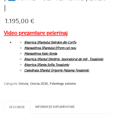
|
1.195,00
€
Video prezentare pelerinaj
Biserica Sfantului Spirdon din Corfu
Manastirea Sfantului Efrem cel nou
Manastirea Kato Xenia
Biserica Sfantul Dimitrie, izvoratorul de mir, Tesalonic
Biserica Sfanta Sofia Tesalonic
Catedrala Sfantul Grigorie Palama Tesalonic
Categorii:
Grecia
,
Grecia 2026
,
Pelerinaje externe
INFORMAȚII SUPLIMENTARE
DESCRIERE