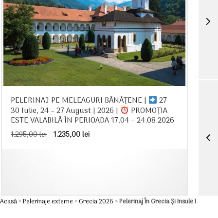
PELERINAJ PE MELEAGURI BĂNĂȚENE |
27 –
30 Iulie, 24 – 27 August | 2026 |
PROMOȚIA
ESTE VALABILĂ ÎN PERIOADA 17.04 – 24.08.2026
Prețul
Prețul
1.295,00
lei
1.235,00
lei
inițial
curent
a
este:
fost:
1.235,00 lei.
1.295,00 lei.
Acasă
>
Pelerinaje externe
>
Grecia 2026
>
Pelerinaj În Grecia Şi Insule I