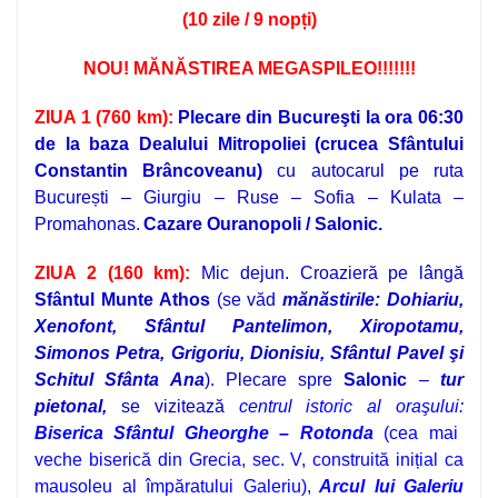
(10 zile / 9 nopți)
NOU! MĂNĂSTIREA MEGASPILEO!!!!!!!
ZIUA 1
(760 km)
:
Plecare din
Bucureşti
la ora 06:30
de la baza Dealului Mitropoliei
(crucea Sfântului
Constantin Brâncoveanu)
cu autocarul pe ruta
București – Giurgiu – Ruse – Sofia – Kulata –
Promahonas.
Cazare Ouranopoli / Salonic
.
ZIUA 2 (160 km):
Mic dejun. Croazieră pe lângă
Sfântul Munte Athos
(
se văd
mănăstirile: Dohiariu,
Xenofont, Sfântul Pantelimon, Xiropotamu,
Simonos Petra, Grigoriu, Dionisiu, Sfântul Pavel şi
Schitul Sfânta Ana
). Plecare spre
Salonic
–
tur
pietonal,
se vizitează
c
entrul istoric al oraşului:
Biserica Sfântul Gheorghe – Rotonda
(cea mai
veche biserică din Grecia, sec. V, construită inițial ca
mausoleu al împăratului Galeriu),
Arcul lui Galeriu