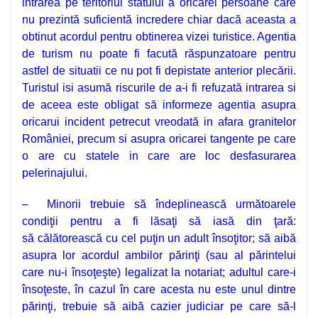
intrarea pe teritoriul statului a oricarei persoane care
nu prezintă suficientă incredere chiar dacă aceasta a
obtinut acordul pentru obtinerea vizei turistice. Agentia
de turism nu poate fi facută răspunzatoare pentru
astfel de situatii ce nu pot fi depistate anterior plecării.
Turistul isi asumă riscurile de a-i fi refuzată intrarea si
de aceea este obligat să informeze agentia asupra
oricarui incident petrecut vreodată in afara granitelor
României, precum si asupra oricarei tangente pe care
o are cu statele in care are loc desfasurarea
pelerinajului.
–
Minorii
trebuie să îndeplinească următoarele
condiţii pentru a fi lăsaţi să iasă din ţară:
să călătorească cu cel puţin un adult însoţitor; să aibă
asupra lor acordul ambilor părinţi (sau al părintelui
care nu-i însoţeşte) legalizat la notariat; adultul care-i
însoţeste, în cazul în care acesta nu este unul dintre
părinţi, trebuie să aibă cazier judiciar pe care să-l