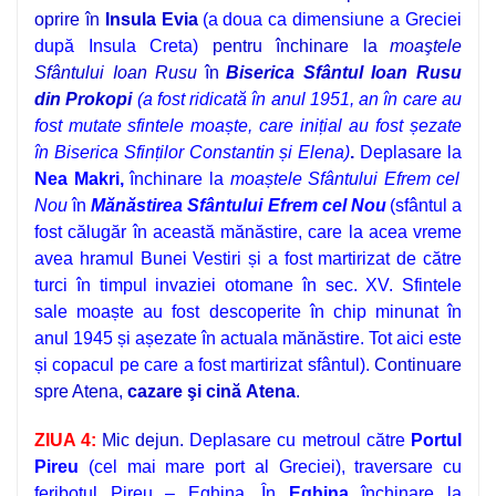
oprire în
Insula Evia
(a doua ca dimensiune a Greciei
după Insula Creta)
pentru închinare la
moaştele
Sfântului Ioan Rusu
în
Biserica Sfântul Ioan Rusu
din Prokopi
(a fost ridicată în anul 1951, an în care au
fost mutate
sfintele moaște, care inițial au fost șezate
în Biserica Sfinților Constantin și Elena)
.
Deplasare la
Nea Makri,
închinare la
moaștele Sfântului Efrem cel
Nou
în
Mănăstirea Sfântului Efrem cel Nou
(sfântul a
fost călugăr în această mănăstire, care la acea vreme
avea hramul Bunei Vestiri și a fost martirizat de către
turci în timpul invaziei otomane în sec. XV. Sfintele
sale moaște au fost descoperite în chip minunat în
anul 1945 și așezate în actuala mănăstire. Tot aici este
și copacul pe care a fost martirizat sfântul).
Continuare
spre Atena,
cazare
şi cină
Atena
.
ZIUA 4:
Mic dejun.
Deplasare cu metroul către
Portul
Pireu
(cel mai mare port al Greciei), traversare cu
feribotul Pireu – Eghina. În
Eghina
închinare la