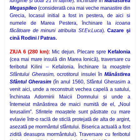
lungime și doar 21 m lățime
). Închinare în
Manastirea
Megaspileo
(considerată cea mai veche manastire din
Grecia, locasul initial a fost in pestera, de aici si
numele de Marea Pestera, închinare la
icoana
făcătoare de minuni atribuita Sf.Ev.Luca
).
Cazare şi
cină Rodini / Patras
.
ZIUA 6 (280 km):
Mic dejun.
Plecare spre
Kefalonia
(cea mai mare insulă din Marea Ionică), traversare cu
feribotul Kilini – Kefalonia. Închinare la
moaştele
Sfântului Gherasim,
ocrotitorul insulei în
Mănăstirea
Sfântul Gherasim
(în anul 1560, Sfântul Gherasim a
venit aici, unde a reconstruit vechea capelă a satului,
închinata Adormirii Maicii Domnului și unde a
întemeiat mănăstirea de maici numită de el, „Noul
Ierusalim”. Sfintele moaștele sunt păstrate cu mare
evlavie într-o raclă de sticlă protejată de alta de argint,
asezată pe mormântul sfântului. Biserica actuală a fost
zidită deasupra mormântului).
Traversare cu feribotul