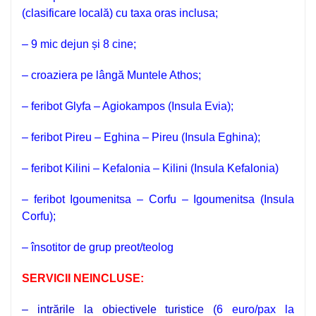
(clasificare locală) cu taxa oras inclusa;
– 9 mic dejun și 8 cine;
– croaziera pe lângă Muntele Athos;
– feribot Glyfa – Agiokampos (Insula Evia);
– feribot Pireu – Eghina – Pireu (Insula Eghina);
– feribot Kilini – Kefalonia – Kilini (Insula Kefalonia)
– feribot Igoumenitsa – Corfu – Igoumenitsa (Insula
Corfu);
– însotitor de grup preot/teolog
SERVICII NEINCLUSE:
– intrările la obiectivele turistice (
6 euro/pax la