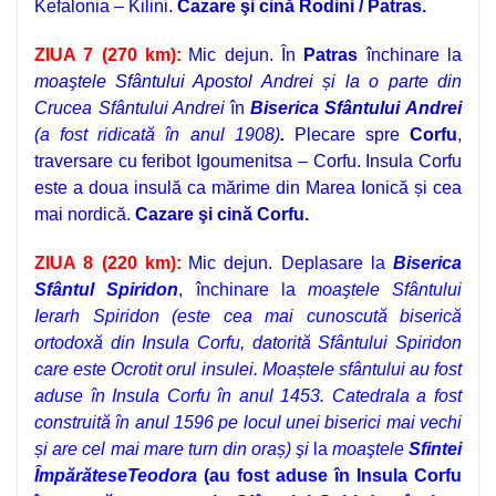
Kefalonia – Kilini.
Cazare şi cină Rodini / Patras.
ZIUA 7 (270 km):
Mic dejun.
În
Patras
închinare la
moaştele
Sfântului Apostol Andrei și la o parte din
Crucea Sfântului Andrei
în
Biserica Sfântului Andrei
(a fost ridicată în anul 1908)
.
Plecare spre
Corfu
,
traversare cu feribot Igoumenitsa – Corfu. Insula Corfu
este a doua insulă ca mărime din Marea Ionică și cea
mai nordică.
Cazare şi cină Corfu.
ZIUA 8 (220 km):
Mic dejun.
Deplasare la
Biserica
Sfântul Spiridon
,
închinare la
moaştele Sfântului
Ierarh Spiridon
(este cea mai cunoscută biserică
ortodoxă din Insula Corfu, datorită Sfântului Spiridon
care este Ocrotit orul insulei. Moaștele sfântului au fost
aduse în Insula Corfu în anul 1453. Catedrala a fost
construită în anul 1596 pe locul unei biserici mai vechi
și are cel mai mare turn din oraș)
şi
la
moaştele
Sfintei
ÎmpărăteseTeodora
(au fost aduse în Insula Corfu