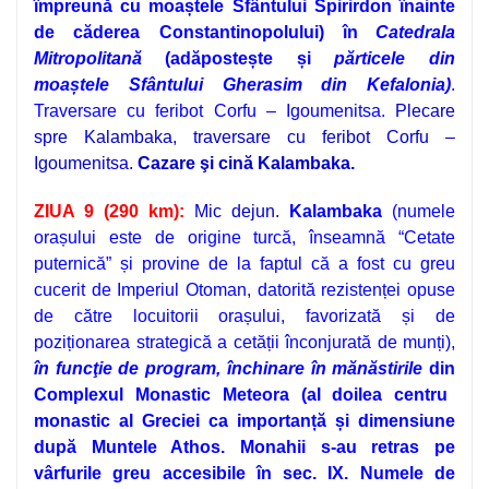
împreună cu moaștele Sfântului Spirirdon înainte
de căderea Constantinopolului) în
Catedrala
Mitropolitană
(adăpostește și
părticele din
moaștele Sfântului Gherasim din Kefalonia)
.
Traversare cu feribot Corfu – Igoumenitsa.
Plecare
spre Kalambaka, traversare cu feribot Corfu –
Igoumenitsa.
Cazare şi cină Kalambaka.
ZIUA 9 (290 km):
Mic dejun.
Kalambaka
(numele
orașului este de origine turcă, înseamnă “Cetate
puternică” și provine de la faptul că a fost cu greu
cucerit de Imperiul Otoman, datorită rezistenței opuse
de către locuitorii orașului, favorizată și de
poziționarea strategică a cetății înconjurată de munți),
î
n funcţie de program,
închinare în
mănăstirile
din
Complexul Monastic Meteora
(al doilea centru
monastic al Greciei ca importanță și dimensiune
după Muntele Athos. Monahii s-au retras pe
vârfurile greu accesibile în sec. IX. Numele de