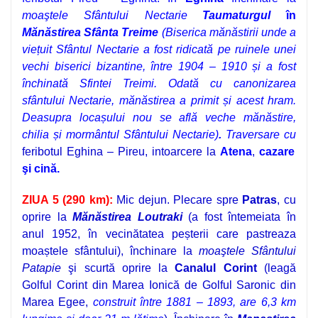
moaştele Sfântului Nectarie
Taumaturgul
în
Mănăstirea Sfânta Treime
(Biserica mănăstirii unde a
viețuit Sfântul Nectarie a fost ridicată pe ruinele unei
vechi biserici bizantine, între 1904 – 1910 și a fost
închinată Sfintei Treimi. Odată cu canonizarea
sfântului Nectarie, mănăstirea a primit și acest hram.
Deasupra locașului nou se află veche mănăstire,
chilia și mormântul Sfântului Nectarie)
.
Traversare cu
feribotul Eghina – Pireu, intoarcere la
Atena
,
c
azare
şi cină
.
ZIUA 5 (290 km):
Mic dejun.
Plecare spre
Patras
, cu
oprire la
Mănăstirea Loutraki
(a fost întemeiata în
anul 1952, în vecinătatea peșterii care pastreaza
moaștele sfântului), închinare la
moaştele Sfântului
Patapie
şi scurtă oprire la
Canalul Corint
(leagă
Golful Corint din Marea Ionică de Golful Saronic din
Marea Egee,
construit între 1881 – 1893, are 6,3 km