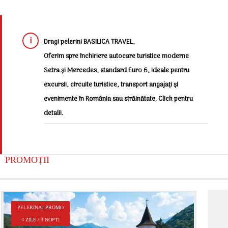
Dragi pelerini BASILICA TRAVEL,
Oferim spre închiriere autocare turistice moderne
Setra și Mercedes, standard Euro 6, ideale pentru
excursii, circuite turistice, transport angajați și
evenimente în România sau străinătate. Click pentru
detalii.
PROMOȚII
P
PELERINAJ PROMO
2
4 ZILE / 3 NOPTI
Î