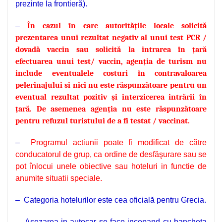
prezinte la frontieră).
–
În cazul în care autoritățile locale solicită
prezentarea unui rezultat negativ al unui test PCR /
dovadă vaccin sau solicită la intrarea în țară
efectuarea unui test/ vaccin, agenția de turism nu
include eventualele costuri în contravaloarea
pelerinajului si nici nu este răspunzătoare pentru un
eventual rezultat pozitiv și interzicerea intrării în
țară.
De asemenea agenția nu este răspunzătoare
pentru refuzul turistului de a fi testat / vaccinat.
–
Programul actiunii poate fi modificat de către
conducatorul de grup, ca ordine de desfăşurare sau se
pot înlocui unele obiective sau hoteluri in functie de
anumite situatii speciale.
– Categoria hotelurilor este cea oficială pentru Grecia.
–
Așezarea in autocar se face incepand cu bancheta