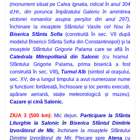
(monument situat pe Calea Ignatia, ridicat în anul 304
d.Hr., din porunca împăratului Galeriu în amintirea
victoriei romanilor asupra perşilor din anul 297),
închinare la
moaştele Sfântului Vasile cel Nou în
Biserica Sfânta Sofia
(construită în sec. VII după
modelul Bisericii Sfânta Sofia din Constantinopol)
şi la
moaştele Sfântului
Grigorie Palama
care se află în
Catedrala Mitropolitană din Salonic
(
cu hramul
Sfântului Grigorie Palama, prima biserică a fost
construită în sec. VIII)
, Turnul Alb
(simbol al oraşului,
sec.
XV, de-a lungul timpului a avut numeroase nume
și funcțiuni: fortăreață, închisoare și loc pentru execuții,
apărare aeriană, stație meteorologică și muzeu).
Cazare și cină Salonic.
ZIUA 3 (500 km):
Mic dejun.
P
articipare la Sfânta
Liturghie la Salonic în
Biserica Sfântul Dimitrie
Izvorâtorul de Mir,
închinare la moaştele Sfântului
Dimitrie Izvorâtorul de Mir
.
Plecare spre
Atena
cu