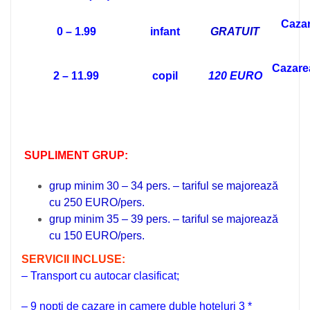
Cazar
0 – 1.99
infant
GRATUIT
Cazarea
2 – 11.99
copil
120 EURO
SUPLIMENT GRUP:
grup minim 30 – 34 pers. – tariful se majorează
cu 250 EURO/pers.
grup minim 35 – 39 pers. – tariful se majorează
cu 150 EURO/pers.
SERVICII INCLUSE:
– Transport cu autocar clasificat;
– 9 nopti de cazare in camere duble hoteluri 3 *