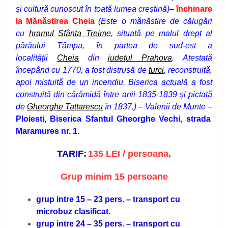
şi cultură cunoscut în toată lumea creştină)
–
închinare
la
Mănăstirea Cheia
(Este o mănăstire de călugări
cu
hramul
Sfânta Treime
, situată pe malul drept al
pârâului Tâmpa, în partea de sud-est a
localității
Cheia
din
județul Prahova
. Atestată
începând cu 1770, a fost distrusă de
turci
, reconstruită,
apoi mistuită de un incendiu. Biserica actuală a fost
construită din cărămidă între anii 1835-1839 și pictată
de
Gheorghe Tattarescu
în 1837.) – Valenii de Munte
–
Ploiesti, Biserica Sfantul Gheorghe Vechi, strada
Maramures nr. 1.
TARIF
:
135 LEI / persoana,
Grup minim 15 persoane
grup intre 15 – 23 pers. – transport cu
microbuz clasificat.
grup intre 24 – 35 pers. – transport cu