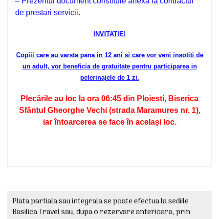
–
Prezentul document constituie anexa la contractul
de prestari servicii.
INVITATIE!
Copiii care au varsta pana in 12 ani si care vor veni insotiti de
un adult, vor beneficia de gratuitate pentru participarea in
pelerinajele de 1 zi.
Plecările au loc la ora 06
:45 din Ploiesti, Biserica
Sfântul Gheorghe Vechi (strada Maramures nr. 1),
iar întoarcerea se face în același loc.
Plata partiala sau integrala se poate efectua la sediile
Basilica Travel sau, dupa o rezervare anterioara, prin