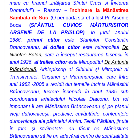
mare cu hramul „Inălțarea Sfintei Cruci si Învierea
Domnului”
) – Rasnov
–
închinare la
Mănăstirea
Sambata de Sus
(O perioada staret a fost Pr. Arsenie
Boca
(
SFÂNTUL CUVIOS MĂRTURISITOR
ARSENIE DE LA PRISLOP).
In jurul anului
1686,
primul ctitor
este Sfantului Constantin
Brancoveanu,
al doilea ctitor
este mitropolitul
Dr.
Nicolae Bălan
, care a început restaurarea bisericii în
anul 1926, a
l treilea ctitor
este Mitropolitul
Dr. Antonie
Plămădeală
, Arhiepiscop al Sibiului şi Mitropolit al
Transilvaniei, Crişanei şi Maramureşului, care între
anii 1982 -2005 a rezidit din temelie incinta Mănăstirii
Brâncoveanu, lucrare începută în anul 1985 sub
coordonarea arhitectului Nicolae Diaconu. Un rol
important îl are Mănăstirea Brâncoveanu şi pe planul
vieţii duhovniceşti, predicile, cuvântările, conferinţele
duhovniceşti ale părintelui Arhim. Teofil Părăian, ţinute
în ţară şi străinătate, au făcut ca Mănăstirea
Brâncoveanu să fie un adevărat centru de spiritualitate