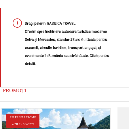
Dragi pelerini BASILICA TRAVEL,
Oferim spre închiriere autocare turistice moderne
Setra și Mercedes, standard Euro 6, ideale pentru
excursii, circuite turistice, transport angajați și
evenimente în România sau străinătate. Click pentru
detalii.
PROMOȚII
P
PELERINAJ PROMO
2
4 ZILE / 3 NOPTI
Î