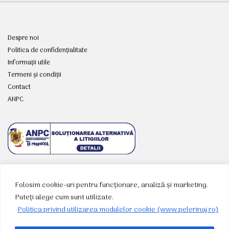
Despre noi
Politica de confidențialitate
Informații utile
Termeni și condiții
Contact
ANPC
Folosim cookie-uri pentru funcționare, analiză și marketing.
RETELE SOCIALE
Puteți alege cum sunt utilizate.
Politica privind utilizarea modulelor cookie (www.pelerinaj.ro)