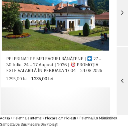
PELERINAJ PE MELEAGURI BĂNĂȚENE |
27 –
30 Iulie, 24 – 27 August | 2026 |
PROMOȚIA
ESTE VALABILĂ ÎN PERIOADA 17.04 – 24.08.2026
Prețul
Prețul
1.295,00
lei
1.235,00
lei
inițial
curent
a
este:
fost:
1.235,00 lei.
1.295,00 lei.
Acasă
>
Pelerinaje interne
>
Plecare din Ploiești
>
Pelerinaj La Mănăstirea
Sambata De Sus Plecare Din Ploiești