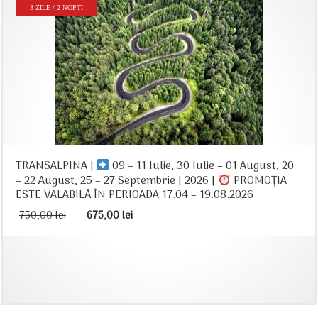
3 ZILE / 2 NOPTI
TRANSALPINA |
09 – 11 Iulie, 30 Iulie – 01 August, 20
– 22 August, 25 – 27 Septembrie | 2026 |
PROMOȚIA
ESTE VALABILĂ ÎN PERIOADA 17.04 – 19.08.2026
Prețul
Prețul
750,00
lei
675,00
lei
inițial
curent
a
este:
fost:
675,00 lei.
750,00 lei.