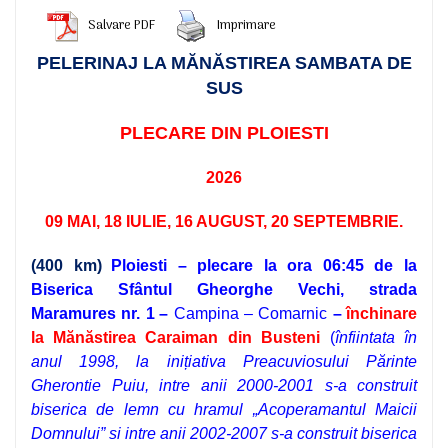
Salvare PDF
Imprimare
PELERINAJ LA MĂNĂSTIREA SAMBATA DE
SUS
PLECARE DIN PLOIESTI
2026
09 MAI, 18 IULIE, 16 AUGUST, 20 SEPTEMBRIE.
(400 km)
Ploiesti
– plecare la ora 06
:45 de la
Biserica Sfântul Gheorghe Vechi, strada
Maramures nr. 1
–
Campina – Comarnic
–
închinare
la
Mănăstirea Caraiman din Busteni
(
înfiintata în
anul 1998, la inițiativa Preacuviosului Părinte
Gherontie Puiu, intre anii 2000-2001 s-a construit
biserica de lemn cu hramul „Acoperamantul Maicii
Domnului” si intre anii 2002-2007 s-a construit biserica