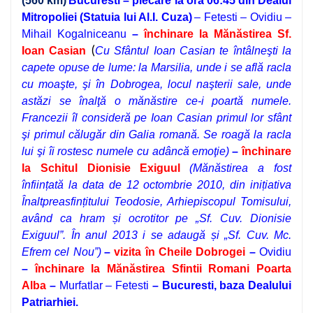
(560 km)
Bucuresti
– plecare la ora 06
:45 din Dealul
Mitropoliei (Statuia lui Al.I. Cuza)
– Fetesti – Ovidiu –
Mihail Kogalniceanu
–
închinare la Mănăstirea Sf.
Ioan Casian
(
Cu Sfântul Ioan Casian te întâlneşti la
capete opuse de lume: la Marsilia, unde i se află racla
cu moaşte, şi în Dobrogea, locul naşterii sale, unde
astăzi se înalţă o mănăstire ce-i poartă numele.
Francezii îl consideră pe Ioan Casian primul lor sfânt
şi primul călugăr din Galia romană. Se roagă la racla
lui şi îi rostesc numele cu adâncă emoţie)
–
închinare
la Schitul Dionisie Exiguul
(Mănăstirea a fost
înființată la data de 12 octombrie 2010, din inițiativa
Înaltpreasfințitului Teodosie, Arhiepiscopul Tomisului,
având ca hram și ocrotitor pe „Sf. Cuv. Dionisie
Exiguul”. În anul 2013 i se adaugă și „Sf. Cuv. Mc.
Efrem cel Nou”)
–
vizita în Cheile Dobrogei
–
Ovidiu
–
închinare la Mănăstirea Sfintii Romani Poarta
Alba
–
Murfatlar – Fetesti
–
Bucuresti, baza Dealului
Patriarhiei.