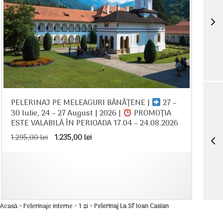
PELERINAJ PE MELEAGURI BĂNĂȚENE |
27 –
30 Iulie, 24 – 27 August | 2026 |
PROMOȚIA
ESTE VALABILĂ ÎN PERIOADA 17.04 – 24.08.2026
Prețul
Prețul
1.295,00
lei
1.235,00
lei
inițial
curent
a
este:
fost:
1.235,00 lei.
1.295,00 lei.
Acasă
>
Pelerinaje interne
>
1 zi
>
Pelerinaj La Sf Ioan Casian