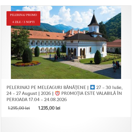
PELERINAJ PROMO
4 ZILE / 3 NOPTI
PELERINAJ PE MELEAGURI BĂNĂȚENE |
27 – 30 Iulie,
24 – 27 August | 2026 |
PROMOȚIA ESTE VALABILĂ ÎN
PERIOADA 17.04 – 24.08.2026
Prețul
Prețul
1.295,00
lei
1.235,00
lei
inițial
curent
a
este:
fost:
1.235,00 lei.
1.295,00 lei.