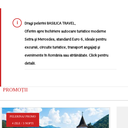
Dragi pelerini BASILICA TRAVEL,
Oferim spre închiriere autocare turistice moderne
Setra și Mercedes, standard Euro 6, ideale pentru
excursii, circuite turistice, transport angajați și
evenimente în România sau străinătate. Click pentru
detalii.
PROMOȚII
P
PELERINAJ PROMO
2
4 ZILE / 3 NOPTI
Î