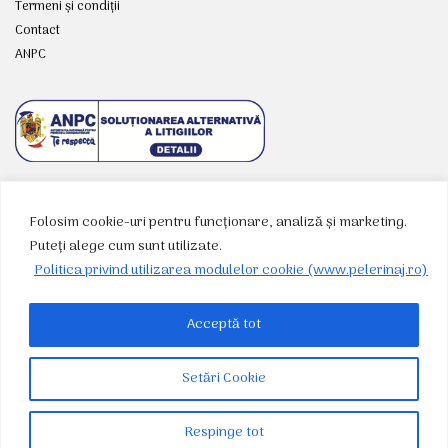
Termeni și condiții
Contact
ANPC
Folosim cookie-uri pentru funcționare, analiză și marketing.
RETELE SOCIALE
Puteți alege cum sunt utilizate.
Politica privind utilizarea modulelor cookie (www.pelerinaj.ro)
Acceptă tot
Setări Cookie
© 2026
Agenția de pelerinaje BASILICA TRAVEL S.R.L. - Patriarhia Română
Respinge tot