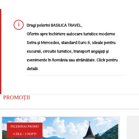
Dragi pelerini BASILICA TRAVEL,
Oferim spre închiriere autocare turistice moderne
Setra și Mercedes, standard Euro 6, ideale pentru
excursii, circuite turistice, transport angajați și
evenimente în România sau străinătate. Click pentru
detalii.
PROMOȚII
P
PELERINAJ PROMO
2
4 ZILE / 3 NOPTI
Î