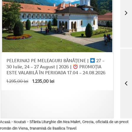
PELERINAJ PE MELEAGURI BĂNĂȚENE |
27 –
30 Iulie, 24 – 27 August | 2026 |
PROMOȚIA
ESTE VALABILĂ ÎN PERIOADA 17.04 – 24.08.2026
Prețul
Prețul
1.295,00
lei
1.235,00
lei
inițial
curent
a
este:
fost:
1.235,00 lei.
1.295,00 lei.
Acasă
>
Noutati
>
Sfânta Liturghie din Nea Makri, Grecia, oficiată de un preot
român din Viena, transmisă de Basilica Travel