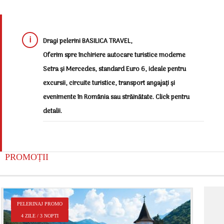
Dragi pelerini BASILICA TRAVEL,
Oferim spre închiriere autocare turistice moderne
Setra și Mercedes, standard Euro 6, ideale pentru
excursii, circuite turistice, transport angajați și
evenimente în România sau străinătate. Click pentru
detalii.
PROMOȚII
P
PELERINAJ PROMO
2
4 ZILE / 3 NOPTI
Î