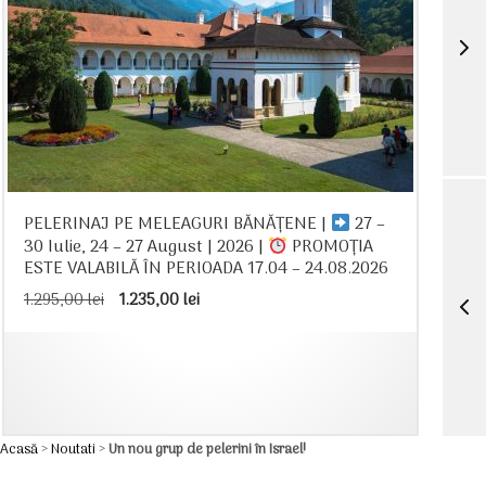
PELERINAJ PE MELEAGURI BĂNĂȚENE |
27 –
30 Iulie, 24 – 27 August | 2026 |
PROMOȚIA
ESTE VALABILĂ ÎN PERIOADA 17.04 – 24.08.2026
Prețul
Prețul
1.295,00
lei
1.235,00
lei
inițial
curent
a
este:
fost:
1.235,00 lei.
1.295,00 lei.
Acasă
>
Noutati
>
Un nou grup de pelerini în Israel!