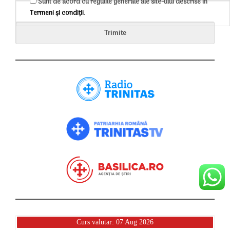
Sunt de acord cu regulile generale ale site-ului descrise în
Termeni și condiții
.
Curs valutar: 07 Aug 2026