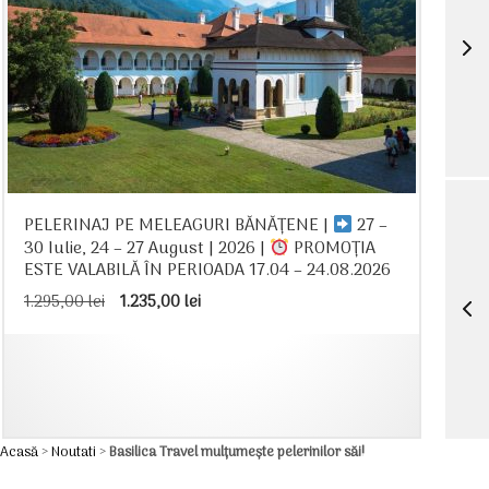
PELERINAJ PE MELEAGURI BĂNĂȚENE |
27 –
30 Iulie, 24 – 27 August | 2026 |
PROMOȚIA
ESTE VALABILĂ ÎN PERIOADA 17.04 – 24.08.2026
Prețul
Prețul
1.295,00
lei
1.235,00
lei
inițial
curent
a
este:
fost:
1.235,00 lei.
1.295,00 lei.
Acasă
>
Noutati
>
Basilica Travel mulțumește pelerinilor săi!