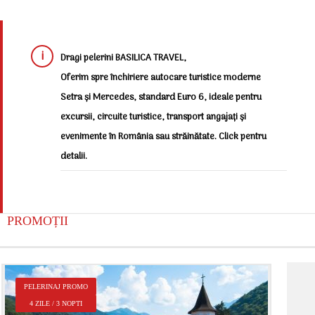
Dragi pelerini BASILICA TRAVEL,
Oferim spre închiriere autocare turistice moderne
Setra și Mercedes, standard Euro 6, ideale pentru
excursii, circuite turistice, transport angajați și
evenimente în România sau străinătate. Click pentru
detalii.
PROMOȚII
P
PELERINAJ PROMO
2
4 ZILE / 3 NOPTI
Î