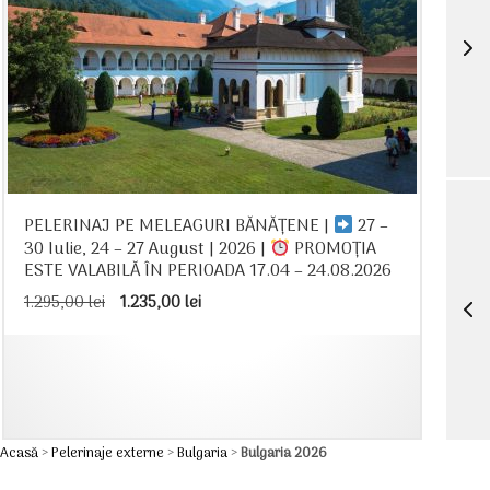
PELERINAJ PE MELEAGURI BĂNĂȚENE |
27 –
30 Iulie, 24 – 27 August | 2026 |
PROMOȚIA
ESTE VALABILĂ ÎN PERIOADA 17.04 – 24.08.2026
Prețul
Prețul
1.295,00
lei
1.235,00
lei
inițial
curent
a
este:
fost:
1.235,00 lei.
1.295,00 lei.
Acasă
>
Pelerinaje externe
>
Bulgaria
>
Bulgaria 2026