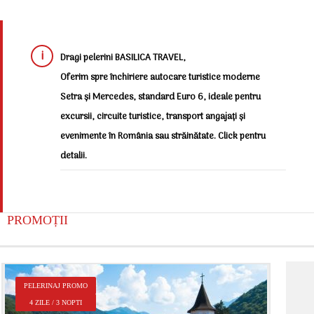
Dragi pelerini BASILICA TRAVEL,
Oferim spre închiriere autocare turistice moderne
Setra și Mercedes, standard Euro 6, ideale pentru
excursii, circuite turistice, transport angajați și
evenimente în România sau străinătate. Click pentru
detalii.
PROMOȚII
P
PELERINAJ PROMO
2
4 ZILE / 3 NOPTI
Î