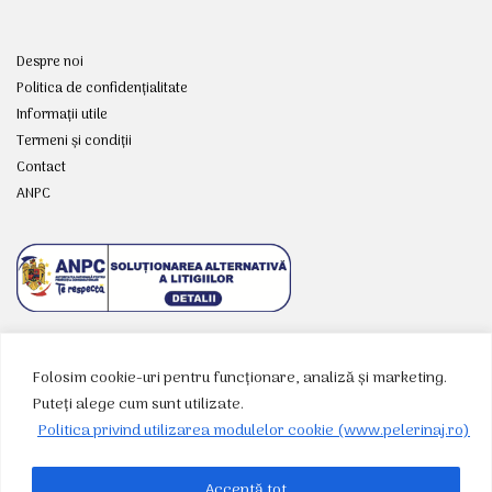
Despre noi
Politica de confidențialitate
Informații utile
Termeni și condiții
Contact
ANPC
Folosim cookie-uri pentru funcționare, analiză și marketing.
RETELE SOCIALE
Puteți alege cum sunt utilizate.
Politica privind utilizarea modulelor cookie (www.pelerinaj.ro)
Acceptă tot