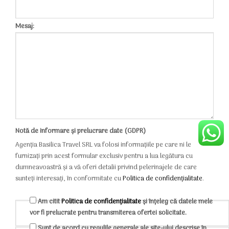
Mesaj:
Notă de informare și prelucrare date (GDPR)
Agenția Basilica Travel SRL va folosi informațiile pe care ni le
furnizați prin acest formular exclusiv pentru a lua legătura cu
dumneavoastră și a vă oferi detalii privind pelerinajele de care
sunteți interesați, în conformitate cu
Politica de confidențialitate
.
Am citit
Politica de confidențialitate
și înțeleg că datele mele
vor fi prelucrate pentru transmiterea ofertei solicitate.
Sunt de acord cu regulile generale ale site-ului descrise în