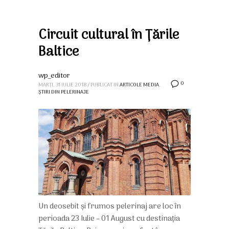
Circuit cultural în Țările
Baltice
wp_editor
0
MARȚI, 31 IULIE 2018
/
PUBLICAT IN
ARTICOLE MEDIA
,
ȘTIRI DIN PELERINAJE
Un deosebit și frumos pelerinaj are loc în
perioada 23 Iulie – 01 August cu destinația