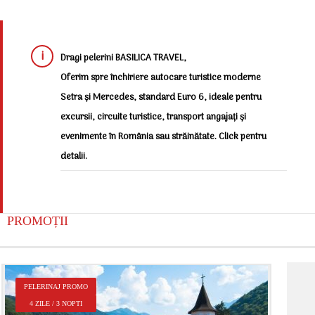
Dragi pelerini BASILICA TRAVEL,
Oferim spre închiriere autocare turistice moderne
Setra și Mercedes, standard Euro 6, ideale pentru
excursii, circuite turistice, transport angajați și
evenimente în România sau străinătate. Click pentru
detalii.
PROMOȚII
P
PELERINAJ PROMO
2
4 ZILE / 3 NOPTI
Î