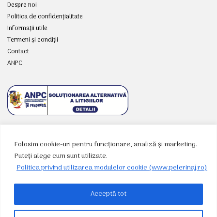
Despre noi
Politica de confidențialitate
Informații utile
Termeni și condiții
Contact
ANPC
Folosim cookie-uri pentru funcționare, analiză și marketing.
RETELE SOCIALE
Puteți alege cum sunt utilizate.
Politica privind utilizarea modulelor cookie (www.pelerinaj.ro)
Acceptă tot