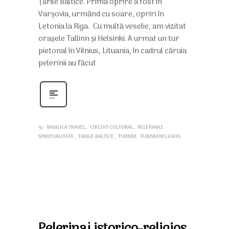
Țările Baltice. Prima oprire a fost în
Varșovia, urmând cu soare, opriri în
Letonia la Riga. Cu multă veselie, am vizitat
orașele Tallinn și Helsinki. A urmat un tur
pietonal în Vilnius, Lituania, în cadrul căruia
pelerinii au făcut
BASILICA TRAVEL
CIRCUIT CULTURAL
PELERINAJ
SPIRITUALITATE
TARILE BALTICE
TURISM
TURISM RELIGIOS