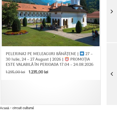
PELERINAJ PE MELEAGURI BĂNĂȚENE |
27 –
30 Iulie, 24 – 27 August | 2026 |
PROMOȚIA
ESTE VALABILĂ ÎN PERIOADA 17.04 – 24.08.2026
Prețul
Prețul
1.295,00
lei
1.235,00
lei
inițial
curent
a
este:
fost:
1.235,00 lei.
1.295,00 lei.
Acasă
>
circuit cultural