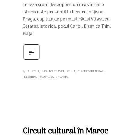
Tereza și am descoperit un oras în care
istoria este prezentă la fiecare colțișor.
Praga, capitala de pe malul râului Vltava cu
Cetatea Istorica, podul Carol, Biserica Thin,
Piața
AUSTRIA
BASILICA TRAVEL
CEHIA
CIRCUIT CULTURAL
PELERINAJ
SLOVACIA
UNGARIA
Circuit cultural în Maroc