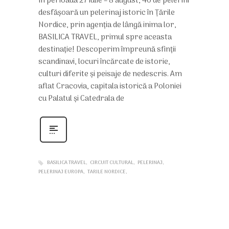
În perioada 27 iulie – 8 august, 40 de pelerini
desfășoară un pelerinaj istoric în Țările
Nordice, prin agenția de lângă inima lor,
BASILICA TRAVEL, primul spre aceasta
destinație! Descoperim împreună sfinții
scandinavi, locuri încărcate de istorie,
culturi diferite și peisaje de nedescris. Am
aflat Cracovia, capitala istorică a Poloniei
cu Palatul și Catedrala de
BASILICA TRAVEL
CIRCUIT CULTURAL
PELERINAJ
PELERINAJ EUROPA
TARILE NORDICE