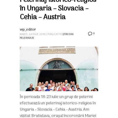
Pelerinaj istorico-religios
în Ungaria – Slovacia –
Cehia – Austria
wp_editor
0
MARȚI, 24 IULIE 2018
/
PUBLICAT IN
ȘTIRI DIN
PELERINAJE
În perioada 18-23 iulie un grup de pelerini
efectuează un pelerinaj istorico-religios în
Ungaria – Slovacia – Cehia – Austria. Am
vizitat Bratislava, orașul încoronării Mariei