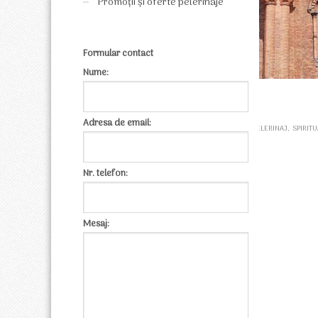
Promoții și oferte pelerinaje
Formular contact
Nume:
Adresa de email:
BASILICA TRAVEL
CIRCUIT CULTURAL
PELERINAJ
SPIRITU
Nr. telefon:
Mesaj: