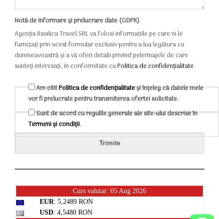
Notă de informare și prelucrare date (GDPR)
Agenția Basilica Travel SRL va folosi informațiile pe care ni le
furnizați prin acest formular exclusiv pentru a lua legătura cu
dumneavoastră și a vă oferi detalii privind pelerinajele de care
sunteți interesați, în conformitate cu
Politica de confidențialitate
.
Am citit
Politica de confidențialitate
și înțeleg că datele mele
vor fi prelucrate pentru transmiterea ofertei solicitate.
Sunt de acord cu regulile generale ale site-ului descrise în
Termeni și condiții
.
Curs valutar: 05 Aug 2026
EUR
: 5,2489 RON
USD
: 4,5480 RON