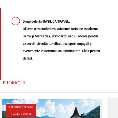
Dragi pelerini BASILICA TRAVEL,
Oferim spre închiriere autocare turistice moderne
Setra și Mercedes, standard Euro 6, ideale pentru
excursii, circuite turistice, transport angajați și
evenimente în România sau străinătate. Click pentru
detalii.
PROMOȚII
P
PELERINAJ PROMO
2
4 ZILE / 3 NOPTI
Î