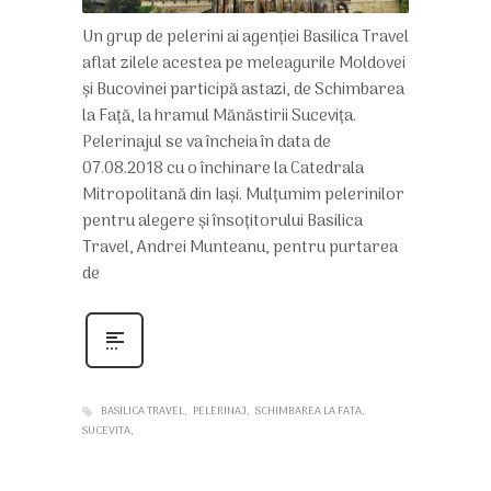
Un grup de pelerini ai agenției Basilica Travel
aflat zilele acestea pe meleagurile Moldovei
și Bucovinei participă astazi, de Schimbarea
la Față, la hramul Mănăstirii Sucevița.
Pelerinajul se va încheia în data de
07.08.2018 cu o închinare la Catedrala
Mitropolitană din Iași. Mulțumim pelerinilor
pentru alegere și însoțitorului Basilica
Travel, Andrei Munteanu, pentru purtarea
de
BASILICA TRAVEL
PELERINAJ
SCHIMBAREA LA FATA
SUCEVITA