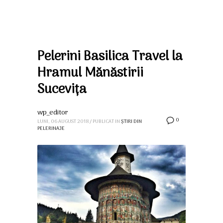
Pelerini Basilica Travel la
Hramul Mănăstirii
Sucevița
wp_editor
0
LUNI, 06 AUGUST 2018
/
PUBLICAT IN
ȘTIRI DIN
PELERINAJE