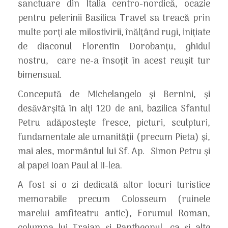
sanctuare din Italia centro-nordică, ocazie
pentru pelerinii Basilica Travel sa treacă prin
multe porţi ale milostivirii, înălţând rugi, iniţiate
de diaconul Florentin Dorobanțu, ghidul
nostru, care ne-a însoţit în acest reuşit tur
bimensual.
Concepută de Michelangelo şi Bernini, şi
desăvârşită în alţi 120 de ani, bazilica Sfantul
Petru adăposteşte fresce, picturi, sculpturi,
fundamentale ale umanităţii (precum Pieta) şi,
mai ales, mormântul lui Sf. Ap. Simon Petru şi
al papei Ioan Paul al II-lea.
A fost si o zi dedicată altor locuri turistice
memorabile precum Colosseum (ruinele
marelui amfiteatru antic), Forumul Roman,