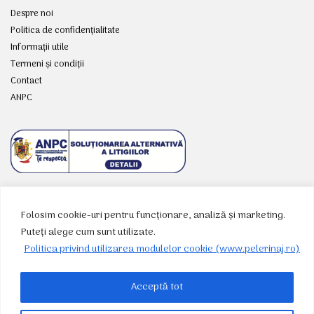
Despre noi
Politica de confidențialitate
Informații utile
Termeni și condiții
Contact
ANPC
Folosim cookie-uri pentru funcționare, analiză și marketing.
RETELE SOCIALE
Puteți alege cum sunt utilizate.
Politica privind utilizarea modulelor cookie (www.pelerinaj.ro)
Acceptă tot