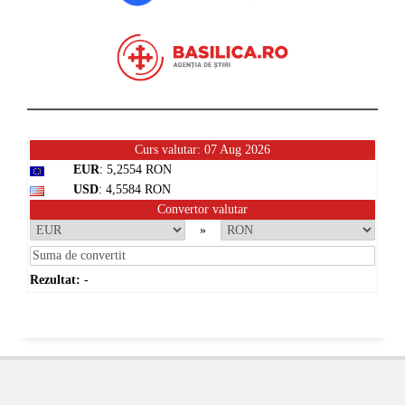
Curs valutar: 07 Aug 2026
EUR
: 5,2554 RON
USD
: 4,5584 RON
Convertor valutar
»
Rezultat:
-