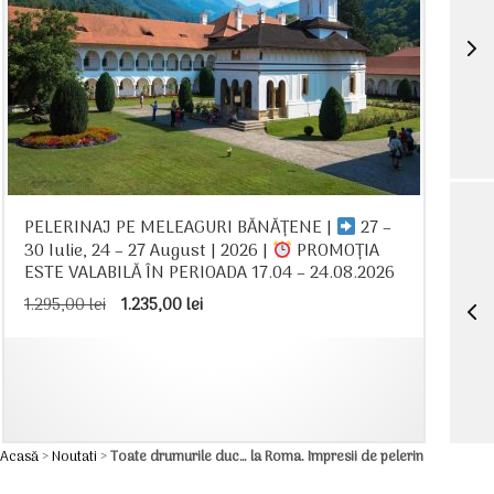
PELERINAJ PE MELEAGURI BĂNĂȚENE |
27 –
30 Iulie, 24 – 27 August | 2026 |
PROMOȚIA
ESTE VALABILĂ ÎN PERIOADA 17.04 – 24.08.2026
Prețul
Prețul
1.295,00
lei
1.235,00
lei
inițial
curent
a
este:
fost:
1.235,00 lei.
1.295,00 lei.
Acasă
>
Noutati
>
Toate drumurile duc… la Roma. Impresii de pelerin