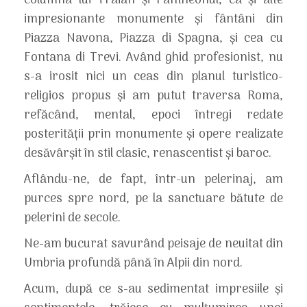
columna lui Traian şi Pantheonul, ca şi alte
impresionante monumente şi fântâni din
Piazza Navona, Piazza di Spagna, şi cea cu
Fontana di Trevi. Având ghid profesionist, nu
s-a irosit nici un ceas din planul turistico-
religios propus şi am putut traversa Roma,
refăcând, mental, epoci întregi redate
posterităţii prin monumente şi opere realizate
desăvârşit în stil clasic, renascentist şi baroc.
Aflându-ne, de fapt, într-un pelerinaj, am
purces spre nord, pe la sanctuare bătute de
pelerini de secole.
Ne-am bucurat savurând peisaje de neuitat din
Umbria profundă până în Alpii din nord.
Acum, după ce s-au sedimentat impresiile şi