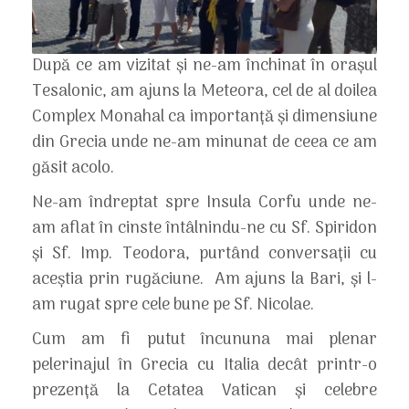
După ce am vizitat și ne-am închinat în orașul
Tesalonic, am ajuns la Meteora, cel de al doilea
Complex Monahal ca importanță și dimensiune
din Grecia unde ne-am minunat de ceea ce am
găsit acolo.
Ne-am îndreptat spre Insula Corfu unde ne-
am aflat în cinste întâlnindu-ne cu Sf. Spiridon
și Sf. Imp. Teodora, purtând conversații cu
aceștia prin rugăciune. Am ajuns la Bari, și l-
am rugat spre cele bune pe Sf. Nicolae.
Cum am fi putut încununa mai plenar
pelerinajul în Grecia cu Italia decât printr-o
prezență la Cetatea Vatican şi celebre