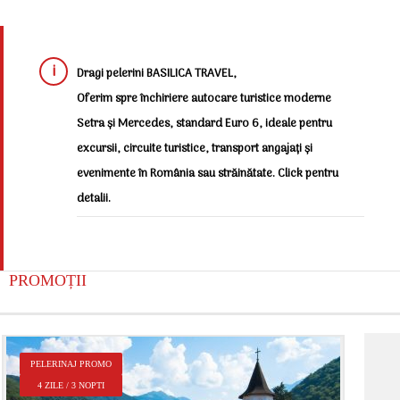
Dragi pelerini BASILICA TRAVEL,
Oferim spre închiriere autocare turistice moderne
Setra și Mercedes, standard Euro 6, ideale pentru
excursii, circuite turistice, transport angajați și
evenimente în România sau străinătate. Click pentru
detalii.
PROMOȚII
P
PELERINAJ PROMO
2
4 ZILE / 3 NOPTI
Î