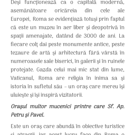
Deși funcționează ca o capitală modernă,
asemănătoare oricăreia din cele ale
Europei, Roma se evidențiază totuși prin faptul
că este un muzeu în aer liber și deopotrivă în
spații amenajate, datând de 3000 de ani. La
fiecare colț dai peste monumente antice, peste
tezaure de artă și arhitectură fără vârstă în
numeroasele sale biserici, în galerii și în ruinele
protejate. Gazda celui mai mic stat din lume,
Vaticanul, Roma are religia în inima sa și
istoria în sufletul său – un oraș care mereu își
uluiește și își inspiră vizitatorii.
Orașul multor mucenici printre care Sf. Ap.
Petru și Pavel.
Este un oraș care abundă în obiective turistice