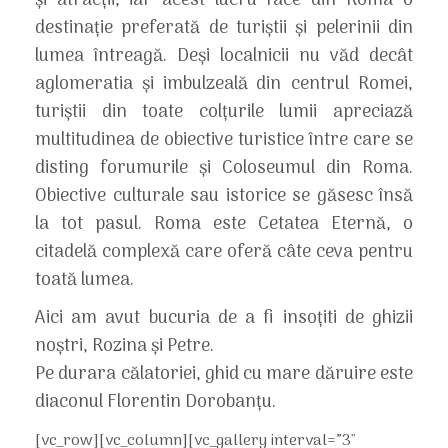
și atracții, iar acest lucru face din Roma o
destinație preferată de turiștii și pelerinii din
lumea întreagă. Deși localnicii nu văd decât
aglomeratia și imbulzeală din centrul Romei,
turiștii din toate colțurile lumii apreciază
multitudinea de obiective turistice între care se
disting forumurile și Coloseumul din Roma.
Obiective culturale sau istorice se găsesc însă
la tot pasul. Roma este Cetatea Eternă, o
citadelă complexă care oferă câte ceva pentru
toată lumea.
Aici am avut bucuria de a fi insoțiti de ghizii
noștri, Rozina și Petre.
Pe durara călatoriei, ghid cu mare dăruire este
diaconul Florentin Dorobanțu.
[vc_row][vc_column][vc_gallery interval=”3″