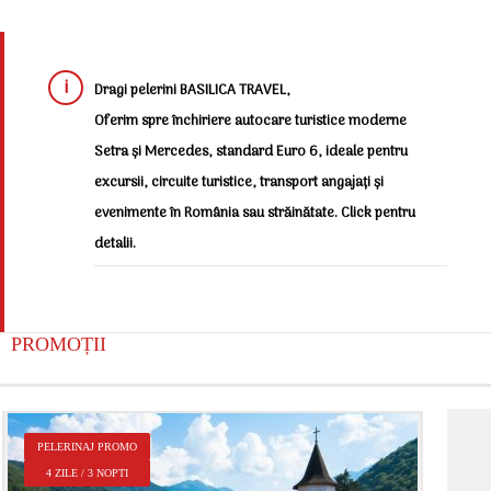
Dragi pelerini BASILICA TRAVEL,
Oferim spre închiriere autocare turistice moderne
Setra și Mercedes, standard Euro 6, ideale pentru
excursii, circuite turistice, transport angajați și
evenimente în România sau străinătate. Click pentru
detalii.
PROMOȚII
P
PELERINAJ PROMO
2
4 ZILE / 3 NOPTI
Î