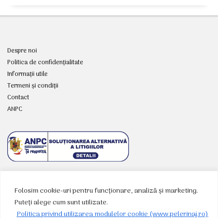
Despre noi
Politica de confidențialitate
Informații utile
Termeni și condiții
Contact
ANPC
Folosim cookie-uri pentru funcționare, analiză și marketing.
RETELE SOCIALE
Puteți alege cum sunt utilizate.
Politica privind utilizarea modulelor cookie (www.pelerinaj.ro)