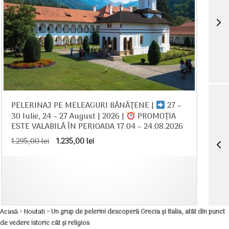
PELERINAJ PE MELEAGURI BĂNĂȚENE |
27 –
30 Iulie, 24 – 27 August | 2026 |
PROMOȚIA
ESTE VALABILĂ ÎN PERIOADA 17.04 – 24.08.2026
Prețul
Prețul
1.295,00
lei
1.235,00
lei
inițial
curent
a
este:
fost:
1.235,00 lei.
1.295,00 lei.
Acasă
>
Noutati
>
Un grup de pelerini descoperă Grecia și Italia, atât din punct
de vedere istoric cât și religios