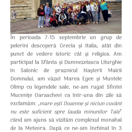
În perioada 7-15 septembrie un grup de
pelerini descoperă Grecia și Italia, atât din
punct de vedere istoric cât și religios. Am
participat la Sfânta și Dumnezeiasca Liturghie
în Salonic de praznicul Nașterii Maicii
Domnului, am văzut Marea Egee și Muntele
Olimp cu legendele sale, ne-am rugat Sfintei
Mucenițe Oaraschevi ca într-una din zile să
exclamăm:
„mare ești Doamne și niciun cuvânt
nu este suficient spre lauda minunilor Tale
”
când am ajuns să vizităm complexul monahal
de la Meteora. După ce ne-am închinat în 3